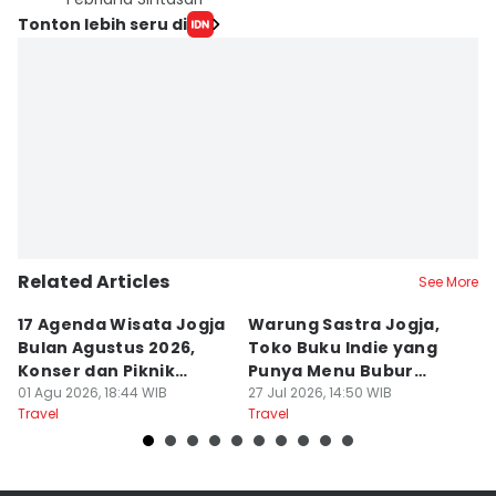
Tonton lebih seru di
Related Articles
See More
17 Agenda Wisata Jogja
Warung Sastra Jogja,
13
Bulan Agustus 2026,
Toko Buku Indie yang
L
Konser dan Piknik
Punya Menu Bubur
Fa
Literasi
01 Agu 2026, 18:44 WIB
Manado
27 Jul 2026, 14:50 WIB
M
20
Travel
Travel
Tr