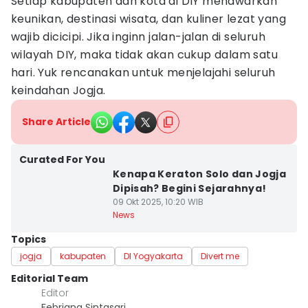
Setiap kabupaten dan kota di DIY menawarkan
keunikan, destinasi wisata, dan kuliner lezat yang
wajib dicicipi. Jika inginn jalan-jalan di seluruh
wilayah DIY, maka tidak akan cukup dalam satu
hari. Yuk rencanakan untuk menjelajahi seluruh
keindahan Jogja.
Share Article
Curated For You
Kenapa Keraton Solo dan Jogja
Dipisah? Begini Sejarahnya!
09 Okt 2025, 10:20 WIB
News
Topics
jogja
kabupaten
DI Yogyakarta
Divert me
Editorial Team
Editor
Febriana Sintasari