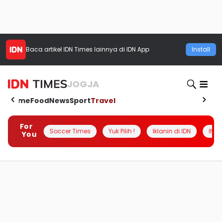
Baca artikel
IDN Times
lainnya di IDN App
Install
JOGJA
Home
Food
News
Sport
Travel
For
Soccer Times
Yuk Pilih !
Iklanin di IDN
INSI
You