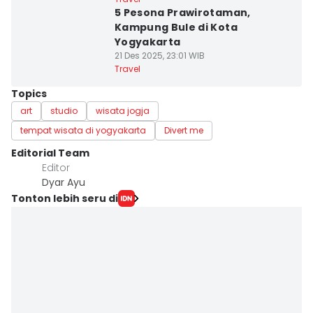
5 Pesona Prawirotaman,
Kampung Bule di Kota
Yogyakarta
21 Des 2025, 23:01 WIB
Travel
Topics
art
studio
wisata jogja
tempat wisata di yogyakarta
Divert me
Editorial Team
Editor
Dyar Ayu
Tonton lebih seru di