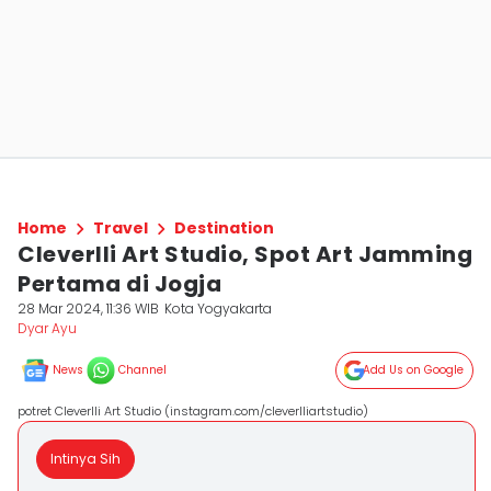
Home
Travel
Destination
Cleverlli Art Studio, Spot Art Jamming
Pertama di Jogja
28 Mar 2024, 11:36 WIB
Kota Yogyakarta
Dyar Ayu
News
Channel
Add Us on Google
potret Cleverlli Art Studio (instagram.com/cleverlliartstudio)
Intinya Sih