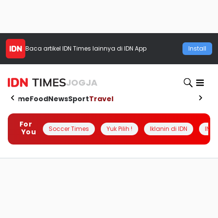
Baca artikel
IDN Times
lainnya di IDN App
Install
JOGJA
Home
Food
News
Sport
Travel
For
Soccer Times
Yuk Pilih !
Iklanin di IDN
INSI
You