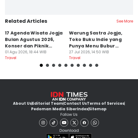
Related Articles
See More
17 Agenda Wisata Jogja
Warung Sastra Jogja,
13
Bulan Agustus 2026,
Toko Buku Indie yang
L
Konser dan Piknik
Punya Menu Bubur
Fa
Literasi
01 Agu 2026, 18:44 WIB
Manado
27 Jul 2026, 14:50 WIB
M
20
Travel
Travel
Tr
About Us
Editorial Team
Contact Us
Terms of Services
Pedoman Media Siber
Index
Sitemap
Follow Us
Download