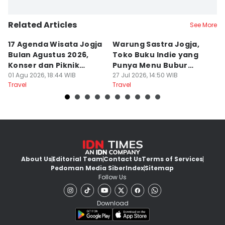
Related Articles
See More
17 Agenda Wisata Jogja
Warung Sastra Jogja,
13
Bulan Agustus 2026,
Toko Buku Indie yang
L
Konser dan Piknik
Punya Menu Bubur
Fa
Literasi
01 Agu 2026, 18:44 WIB
Manado
27 Jul 2026, 14:50 WIB
M
20
Travel
Travel
Tr
About Us
Editorial Team
Contact Us
Terms of Services
Pedoman Media Siber
Index
Sitemap
Follow Us
Download