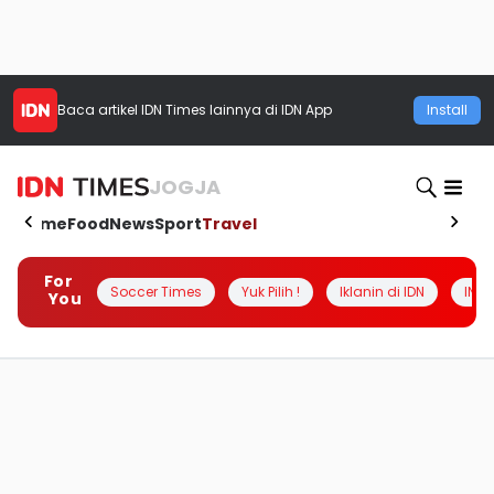
Baca artikel
IDN Times
lainnya di IDN App
Install
JOGJA
Home
Food
News
Sport
Travel
For
Soccer Times
Yuk Pilih !
Iklanin di IDN
INSI
You