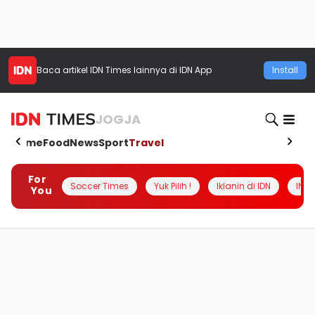
Baca artikel
IDN Times
lainnya di IDN App
Install
JOGJA
Home
Food
News
Sport
Travel
For
Soccer Times
Yuk Pilih !
Iklanin di IDN
INSI
You