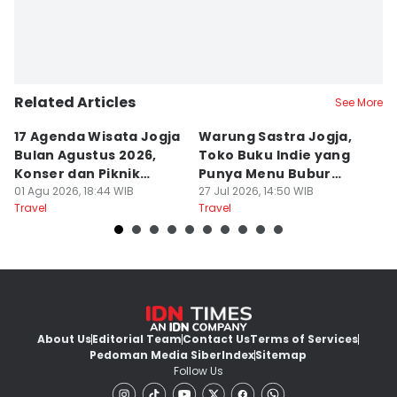
Related Articles
See More
17 Agenda Wisata Jogja
Warung Sastra Jogja,
13
Bulan Agustus 2026,
Toko Buku Indie yang
L
Konser dan Piknik
Punya Menu Bubur
Fa
Literasi
01 Agu 2026, 18:44 WIB
Manado
27 Jul 2026, 14:50 WIB
M
20
Travel
Travel
Tr
About Us
Editorial Team
Contact Us
Terms of Services
Pedoman Media Siber
Index
Sitemap
Follow Us