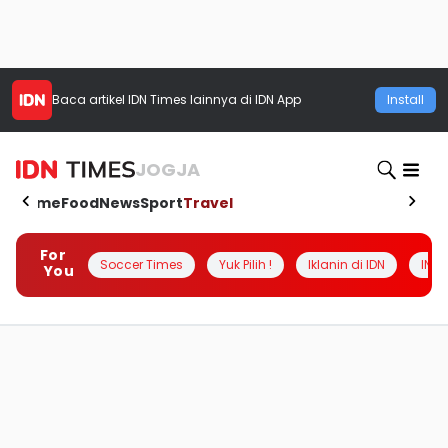
Baca artikel
IDN Times
lainnya di IDN App
Install
JOGJA
Home
Food
News
Sport
Travel
For
Soccer Times
Yuk Pilih !
Iklanin di IDN
INSI
You