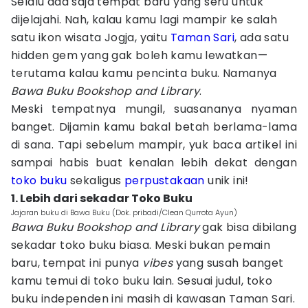
Selalu ada saja tempat baru yang seru untuk
dijelajahi. Nah, kalau kamu lagi mampir ke salah
satu ikon wisata Jogja, yaitu
Taman Sari
, ada satu
hidden gem yang gak boleh kamu lewatkan—
terutama kalau kamu pencinta buku. Namanya
Bawa Buku Bookshop and Library
.
Meski tempatnya mungil, suasananya nyaman
banget. Dijamin kamu bakal betah berlama-lama
di sana. Tapi sebelum mampir, yuk baca artikel ini
sampai habis buat kenalan lebih dekat dengan
toko buku
sekaligus
perpustakaan
unik ini!
1. Lebih dari sekadar Toko Buku
Jajaran buku di Bawa Buku (Dok. pribadi/Clean Qurrota Ayun)
Bawa Buku Bookshop and Library
gak bisa dibilang
sekadar toko buku biasa. Meski bukan pemain
baru, tempat ini punya
vibes
yang susah banget
kamu temui di toko buku lain. Sesuai judul, toko
buku independen ini masih di kawasan Taman Sari.