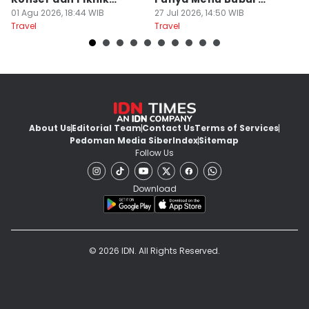
Literasi
01 Agu 2026, 18:44 WIB
Manado
27 Jul 2026, 14:50 WIB
M
20
Travel
Travel
Tr
About Us
Editorial Team
Contact Us
Terms of Services
Pedoman Media Siber
Index
Sitemap
Follow Us
Download
© 2026 IDN. All Rights Reserved.