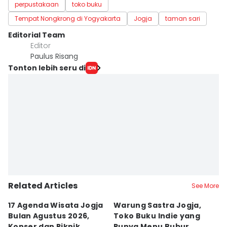
perpustakaan
toko buku
Tempat Nongkrong di Yogyakarta
Jogja
taman sari
Editorial Team
Editor
Paulus Risang
Tonton lebih seru di
Related Articles
See More
17 Agenda Wisata Jogja
Warung Sastra Jogja,
13
Bulan Agustus 2026,
Toko Buku Indie yang
L
Konser dan Piknik
Punya Menu Bubur
Fa