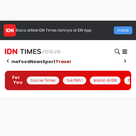
Baca artikel
IDN Times
lainnya di IDN App
Install
JOGJA
Home
Food
News
Sport
Travel
For
Soccer Times
Yuk Pilih !
Iklanin di IDN
INSI
You