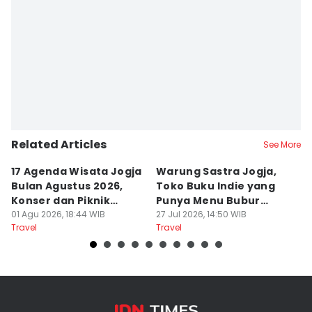
Related Articles
See More
17 Agenda Wisata Jogja
Warung Sastra Jogja,
13
Bulan Agustus 2026,
Toko Buku Indie yang
L
Konser dan Piknik
Punya Menu Bubur
Fa
Literasi
01 Agu 2026, 18:44 WIB
Manado
27 Jul 2026, 14:50 WIB
M
20
Travel
Travel
Tr