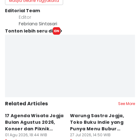
Masjid Gedhe Yogyakarta
Editorial Team
Editor
Febriana Sintasari
Tonton lebih seru di
Related Articles
See More
17 Agenda Wisata Jogja
Warung Sastra Jogja,
13
Bulan Agustus 2026,
Toko Buku Indie yang
L
Konser dan Piknik
Punya Menu Bubur
Fa
Literasi
01 Agu 2026, 18:44 WIB
Manado
27 Jul 2026, 14:50 WIB
M
20