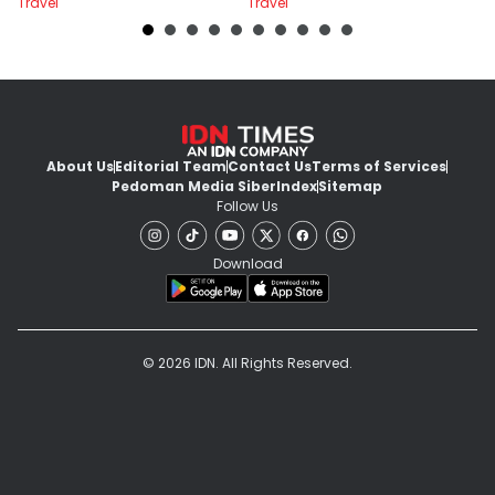
Travel
Travel
Tr
About Us
Editorial Team
Contact Us
Terms of Services
Pedoman Media Siber
Index
Sitemap
Follow Us
Download
© 2026 IDN. All Rights Reserved.