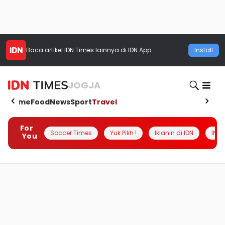
Baca artikel
IDN Times
lainnya di IDN App
Install
JOGJA
Home
Food
News
Sport
Travel
For
Soccer Times
Yuk Pilih !
Iklanin di IDN
INSI
You