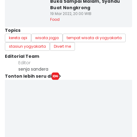
Buka Sampai Malam, Syahdu
Buat Nongkrong
19 Mar 2022, 20:00 WIB
Food
Topics
kereta api
wisata jogja
tempat wisata di yogyakarta
stasiun yogyakarta
Divert me
Editorial Team
Editor
senja sandera
Tonton lebih seru di