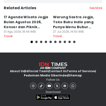
Related Articles
See More
17 Agenda Wisata Jogja
Warung Sastra Jogja,
13
Bulan Agustus 2026,
Toko Buku Indie yang
L
Konser dan Piknik
Punya Menu Bubur
Fa
Literasi
01 Agu 2026, 18:44 WIB
Manado
27 Jul 2026, 14:50 WIB
M
20
Travel
Travel
Tr
About Us
Editorial Team
Contact Us
Terms of Services
Pedoman Media Siber
Index
Sitemap
Follow Us
Download