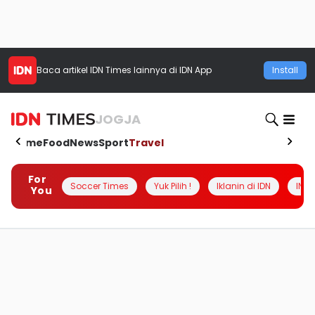
Baca artikel
IDN Times
lainnya di IDN App
Install
JOGJA
Home
Food
News
Sport
Travel
For
Soccer Times
Yuk Pilih !
Iklanin di IDN
INSI
You