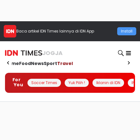
Baca artikel
IDN Times
lainnya di IDN App
Install
JOGJA
Home
Food
News
Sport
Travel
For
Soccer Times
Yuk Pilih !
Iklanin di IDN
INSI
You