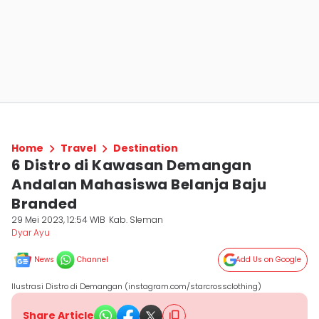
Home
Travel
Destination
6 Distro di Kawasan Demangan
Andalan Mahasiswa Belanja Baju
Branded
29 Mei 2023, 12:54 WIB
Kab. Sleman
Dyar Ayu
News
Channel
Add Us on Google
Ilustrasi Distro di Demangan (instagram.com/starcrossclothing)
Share Article