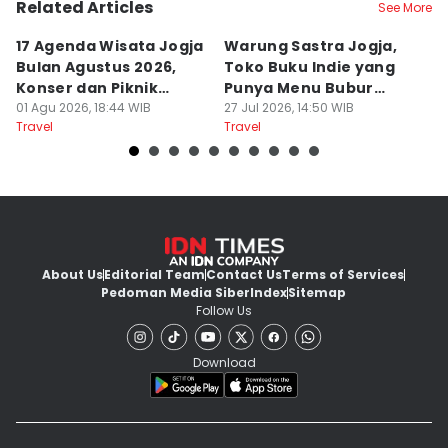
Related Articles
See More
17 Agenda Wisata Jogja
Warung Sastra Jogja,
13
Bulan Agustus 2026,
Toko Buku Indie yang
L
Konser dan Piknik
Punya Menu Bubur
Fa
Literasi
01 Agu 2026, 18:44 WIB
Manado
27 Jul 2026, 14:50 WIB
M
20
Travel
Travel
Tr
About Us
Editorial Team
Contact Us
Terms of Services
Pedoman Media Siber
Index
Sitemap
Follow Us
Download