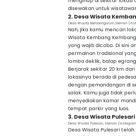
menginap di sekitar lokasi
disewakan untuk wisatawan
2. Desa Wisata Kemba
Desa Wisata Kembangarum,Sleman (in
Nah, jika kamu mencari lok
Wisata Kembang Kembanga
yang wajib dicoba. Di sini
permainan tradisional yang
lomba deklik, balap egrang
Berjarak sekitar 20 km dar
lokasinya berada di pedesaa
dengan pemandangan di sek
salak. Kamu juga tidak perlu
menyediakan kamar mandi,
tempat parkir yang luas.
3. Desa Wisata Pulesari
Desa Wisata Pulesari, Sleman (instagra
Desa Wisata Pulesari telah