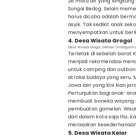
26 mata air yang langsung
Sungai Bedog. Selain meme
harus dicoba adalah bermai
asyik. Tak sedikit anak s
menyempatkan untuk berlibu
4. Desa Wisata Grogol
Desa Wisata Grogol, Sleman (instagram
Terletak di sebelah barat 
menjadi rekomendasi menar
untuk camping dan outbon
atraksi budaya yang seru. 
Jawa lain yang kini kian jar
Pertunjukan bagi anak-ana
membuat boneka wayang su
pembuatan gamelan. Wisat
dari dalam kota saja lho, k
merasakan kesederhanaan d
5. Desa Wisata Kelor