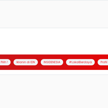
Pilih !
Iklanin di IDN
INSIDENESIA
#LokalBerdaya
Profi