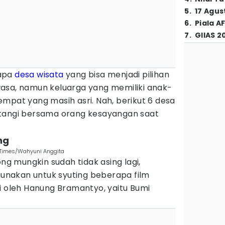
5
.
17 Agus
6
.
Piala A
7
.
GIIAS 2
apa
desa wisata
yang bisa menjadi pilihan
asa, namun keluarga yang memiliki anak-
mpat yang masih asri. Nah, berikut 6 desa
tangi bersama orang kesayangan saat
ng
N Times/Wahyuni Anggita
 mungkin sudah tidak asing lagi,
igunakan untuk syuting beberapa film
i oleh Hanung Bramantyo, yaitu Bumi