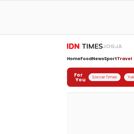
JOGJA
Home
Food
News
Sport
Travel
For
Soccer Times
Yuk 
You