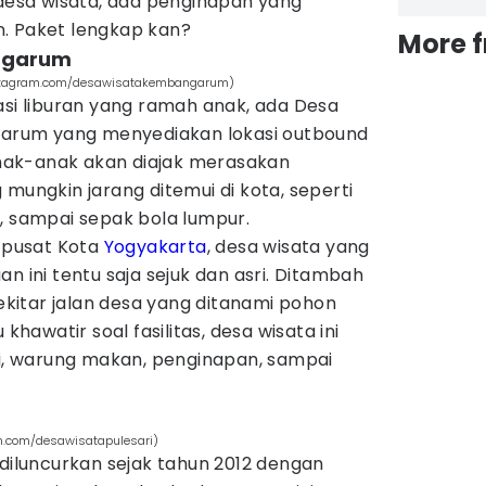
 desa wisata, ada penginapan yang
. Paket lengkap kan?
More 
ngarum
stagram.com/desawisatakembangarum)
asi liburan yang ramah anak, ada Desa
rum yang menyediakan lokasi outbound
 anak-anak akan diajak merasakan
 mungkin jarang ditemui di kota, seperti
, sampai sepak bola lumpur.
i pusat Kota
Yogyakarta
, desa wisata yang
n ini tentu saja sejuk dan asri. Ditambah
itar jalan desa yang ditanami pohon
 khawatir soal fasilitas, desa wisata ini
 warung makan, penginapan, sampai
m.com/desawisatapulesari)
 diluncurkan sejak tahun 2012 dengan