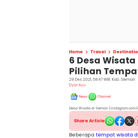
Home
Travel
Destinati
6 Desa Wisata
Pilihan Tempa
29 Des 2021, 08:47 WIB
Kab. Sleman
Dyar Ayu
News
Channel
Desa Wisata di Sleman (instagram.co
Share Article
Beberapa
tempat wisata d