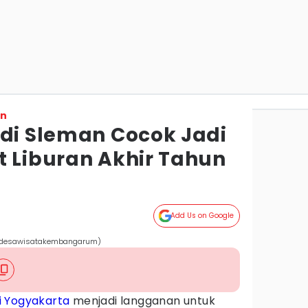
on
 di Sleman Cocok Jadi
t Liburan Akhir Tahun
Add Us on Google
m/desawisatakembangarum)
i Yogyakarta
menjadi langganan untuk