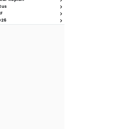
tus
FF
026