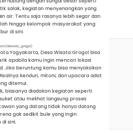
 terhubung dengan sungai besar seperti
tik salak, kegiatan menyenangkan yang
n air. Tentu saja rasanya lebih segar dan
ekolah hingga kelompok masyarakat yang
r di sini.
.com/dewata_grogol)
Kota Yogyakarta, Desa Wisata Grogol bisa
ik apabila kamu ingin mencari lokasi
d. Jika beruntung kamu bisa menyaksikan
Misalnya kenduri, mitoni, dan upacara adat
ang ditemui.
k, biasanya diadakan kegiatan seperti
ket atau melihat langsung proses
awan yang datang tidak hanya datang
arena gak sedikit bule yang ingin
i sini.