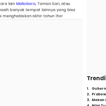
ara lain
Malioboro
, Taman Sari, atau
 masih banyak tempat lainnya yang bisa
i menghabiskan akhir tahun lho!
Trendi
1
.
Gubern
2
.
Prabow
3
.
Makan B
4
.
Nilai T