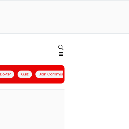
l Dokter
Quiz
Join Community