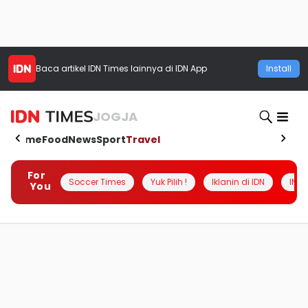
Baca artikel
IDN Times
lainnya di IDN App
Install
JOGJA
Home
Food
News
Sport
Travel
For
Soccer Times
Yuk Pilih !
Iklanin di IDN
INSI
You