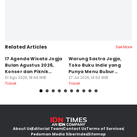
Related Articles
See More
17 Agenda Wisata Jogja
Warung Sastra Jogja,
13
Bulan Agustus 2026,
Toko Buku Indie yang
L
Konser dan Piknik
Punya Menu Bubur
Fa
Literasi
01 Agu 2026, 18:44 WIB
Manado
27 Jul 2026, 14:50 WIB
M
20
Travel
Travel
Tr
About Us
Editorial Team
Contact Us
Terms of Services
Pedoman Media Siber
Index
Sitemap