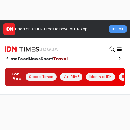
Baca artikel
IDN Times
lainnya di IDN App
Install
JOGJA
Home
Food
News
Sport
Travel
For
Soccer Times
Yuk Pilih !
Iklanin di IDN
INSI
You