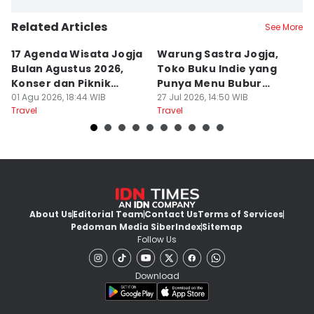
Related Articles
See More
17 Agenda Wisata Jogja
Warung Sastra Jogja,
13
Bulan Agustus 2026,
Toko Buku Indie yang
L
Konser dan Piknik
Punya Menu Bubur
Fa
Literasi
01 Agu 2026, 18:44 WIB
Manado
27 Jul 2026, 14:50 WIB
M
20
Travel
Travel
Tr
About Us
Editorial Team
Contact Us
Terms of Services
Pedoman Media Siber
Index
Sitemap
Follow Us
Download