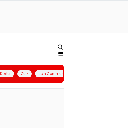
l Dokter
Quiz
Join Community