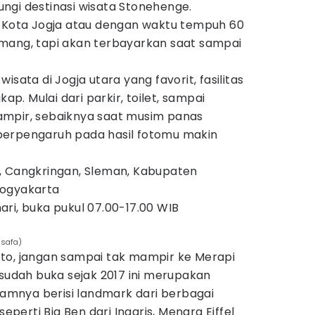
ngi destinasi wisata Stonehenge.
t Kota Jogja atau dengan waktu tempuh 60
mang, tapi akan terbayarkan saat sampai
isata di Jogja utara yang favorit, fasilitas
kap. Mulai dari parkir, toilet, sampai
ampir, sebaiknya saat musim panas
berpengaruh pada hasil fotomu makin
o, Cangkringan, Sleman, Kabupaten
Yogyakarta
hari, buka pukul 07.00-17.00 WIB
asafa)
to, jangan sampai tak mampir ke Merapi
 sudah buka sejak 2017 ini merupakan
alamnya berisi landmark dari berbagai
seperti Big Ben dari Inggris, Menara Eiffel