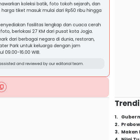
warkan koleksi batik, foto tokoh sejarah, dan
 harga tiket masuk mulai dari Rp50 ribu hingga
enyediakan fasilitas lengkap dan cuaca cerah
to, berlokasi 27 KM dari pusat kota Jogja.
ark dari berbagai negara di dunia, restoran,
Water Park untuk keluarga dengan jam
ul 09.00-16.00 WIB.
ssisted and reviewed by our editorial team.
Trendi
1
.
Gubern
2
.
Prabow
3
.
Makan B
4
.
Nilai T