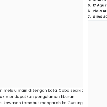
5
.
17 Agus
6
.
Piala A
7
.
GIIAS 2
an melulu main di tengah kota. Coba sedikit
ntuk mendapatkan pengalaman liburan
ya, kawasan tersebut mengarah ke Gunung