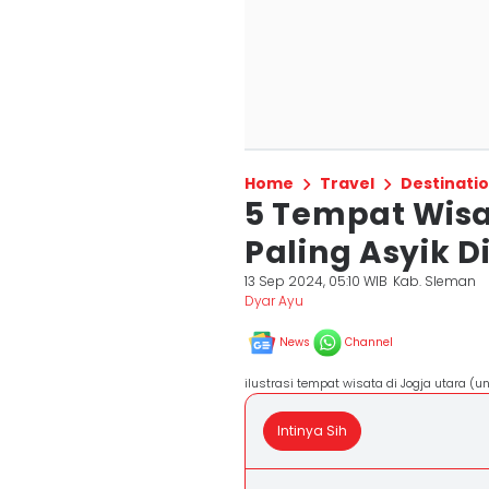
Home
Travel
Destinati
5 Tempat Wisat
Paling Asyik D
13 Sep 2024, 05:10 WIB
Kab. Sleman
Dyar Ayu
News
Channel
ilustrasi tempat wisata di Jogja utara 
Intinya Sih