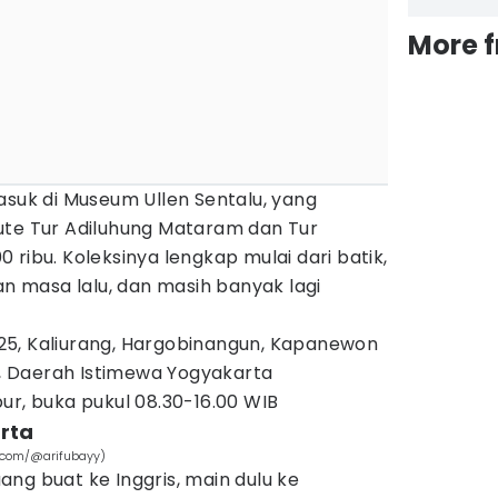
More 
asuk di Museum Ullen Sentalu, yang
ute Tur Adiluhung Mataram dan Tur
 ribu. Koleksinya lengkap mulai dari batik,
an masa lalu, dan masih banyak lagi
 25, Kaliurang, Hargobinangun, Kapanewon
 Daerah Istimewa Yogyakarta
ibur, buka pukul 08.30-16.00 WIB
rta
h.com/@arifubayy)
ng buat ke Inggris, main dulu ke