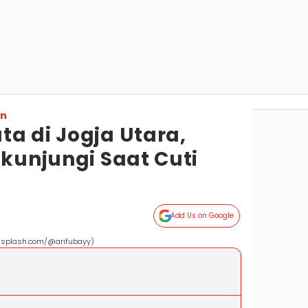
on
a di Jogja Utara,
ikunjungi Saat Cuti
Add Us on Google
(unsplash.com/@arifubayy)