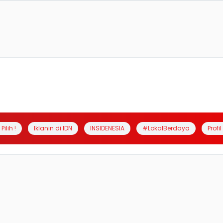
Pilih !
Iklanin di IDN
INSIDENESIA
#LokalBerdaya
Profi