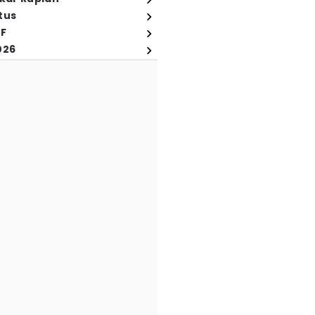
tus
FF
026