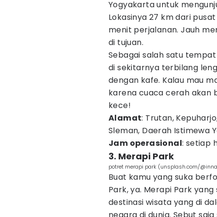
Yogyakarta untuk mengunju
Lokasinya 27 km dari pusa
menit perjalanan. Jauh me
di tujuan.
Sebagai salah satu tempat w
di sekitarnya terbilang leng
dengan kafe. Kalau mau m
karena cuaca cerah akan 
kece!
Alamat
: Trutan, Kepuharj
Sleman, Daerah Istimewa 
Jam operasional
: setiap 
3. Merapi Park
potret merapi park (unsplash.com/@inn
Buat kamu yang suka berfo
Park, ya. Merapi Park yang
destinasi wisata yang di d
negara di dunia. Sebut saja 