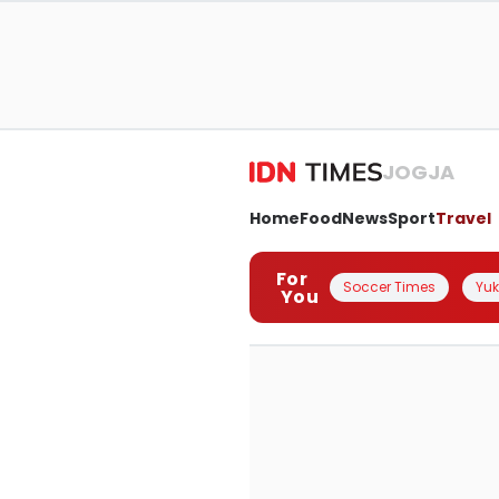
JOGJA
Home
Food
News
Sport
Travel
For
Soccer Times
Yuk 
You