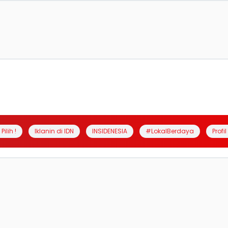
Pilih !
Iklanin di IDN
INSIDENESIA
#LokalBerdaya
Profi