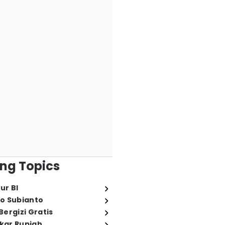
ng Topics
ur BI
o Subianto
ergizi Gratis
ukar Rupiah