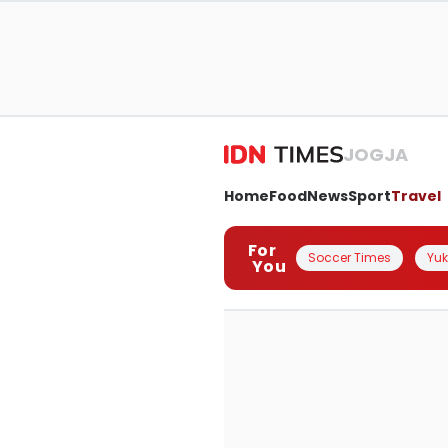
JOGJA
Home
Food
News
Sport
Travel
For
Soccer Times
Yuk 
You