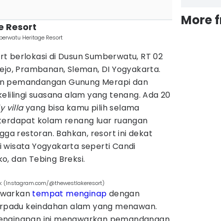
More 
e Resort
rwatu Heritage Resort
t berlokasi di Dusun Sumberwatu, RT 02
ejo, Prambanan, Sleman, DI Yogyakarta.
an pemandangan Gunung Merapi dan
elilingi suasana alam yang tenang. Ada 20
y villa
yang bisa kamu pilih selama
u, terdapat kolam renang luar ruangan
gga restoran. Bahkan, resort ini dekat
 wisata Yogyakarta seperti Candi
o, dan Tebing Breksi.
uk (Instagram.com/@thewestlakeresort)
awarkan
tempat menginap
dengan
berpadu keindahan alam yang menawan.
penginapan ini menawarkan pemandangan