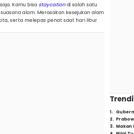
 saja. Kamu bisa
staycation
di salah satu
gi suasana alam. Merasakan kesejukan alam
ota, serta melepas penat saat hari libur
Trendi
1
.
Gubern
2
.
Prabow
3
.
Makan B
4
.
Nilai T