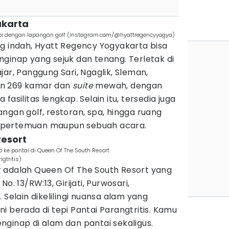
akarta
api dengan lapangan golf (Instagram.com/@hyattregencyyogya)
ng indah, Hyatt Regency Yogyakarta bisa
ginap yang sejuk dan tenang. Terletak di
ar, Panggung Sari, Ngaglik, Sleman,
an 269 kamar dan
suite
mewah, dengan
asilitas lengkap. Selain itu, tersedia juga
ngan golf, restoran, spa, hingga ruang
 pertemuan maupun sebuah acara.
Resort
e pantai di Queen Of The South Resort
gtritis)
 adalah Queen Of The South Resort yang
o. 13/RW:13, Girijati, Purwosari,
 Selain dikelilingi nuansa alam yang
i berada di tepi Pantai Parangtritis. Kamu
ginap di alam dan pantai sekaligus.