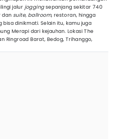
ingi jalur
jogging
sepanjang sekitar 740
r dan
suite
,
ballroom
, restoran, hingga
isa dinikmati. Selain itu, kamu juga
g Merapi dari kejauhan. Lokasi The
an Ringroad Barat, Bedog, Trihanggo,