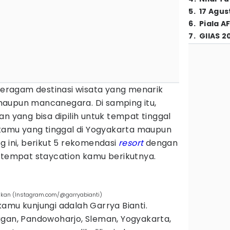
5
.
17 Agus
6
.
Piala A
7
.
GIIAS 2
ragam destinasi wisata yang menarik
aupun mancanegara. Di samping itu,
an yang bisa dipilih untuk tempat tinggal
 kamu yang tinggal di Yogyakarta maupun
g ini, berikut 5 rekomendasi
resort
dengan
i tempat staycation kamu berikutnya.
gkan (Instagram.com/@garryabianti)
amu kunjungi adalah Garrya Bianti.
ugan, Pandowoharjo, Sleman, Yogyakarta,