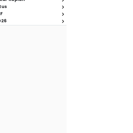
tus
FF
026