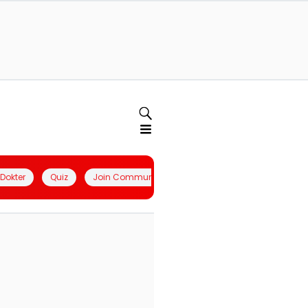
l Dokter
Quiz
Join Community