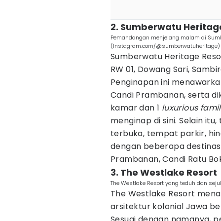
2. Sumberwatu Heritag
Pemandangan menjelang malam di Sumbe
(Instagram.com/@sumberwatuheritage)
Sumberwatu Heritage Resor
RW 01, Dowang Sari, Sambir
Penginapan ini menawark
Candi Prambanan, serta dik
kamar dan 1
luxurious famil
menginap di sini. Selain it
terbuka, tempat parkir, hin
dengan beberapa destinasi
Prambanan, Candi Ratu Bok
3. The Westlake Resort
The Westlake Resort yang teduh dan sej
The Westlake Resort men
arsitektur kolonial Jawa 
Sesuai dengan namanya, 