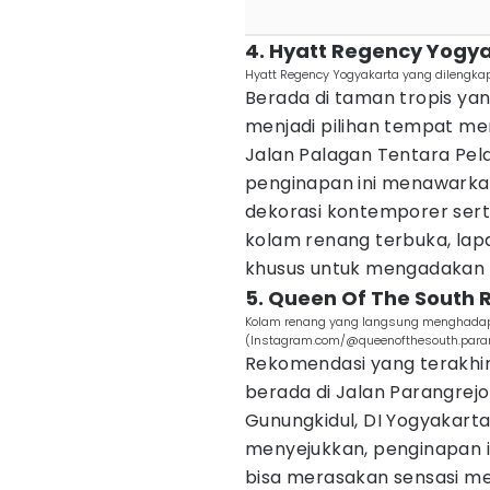
4. Hyatt Regency Yogy
Hyatt Regency Yogyakarta yang dilengk
Berada di taman tropis ya
menjadi pilihan tempat men
Jalan Palagan Tentara Pelaj
penginapan ini menawark
dekorasi kontemporer serta f
kolam renang terbuka, lapa
khusus untuk mengadakan
5. Queen Of The South 
Kolam renang yang langsung menghadap k
(Instagram.com/@queenofthesouth.paran
Rekomendasi yang terakhir
berada di Jalan Parangrejo N
Gunungkidul, DI Yogyakarta.
menyejukkan, penginapan in
bisa merasakan sensasi men