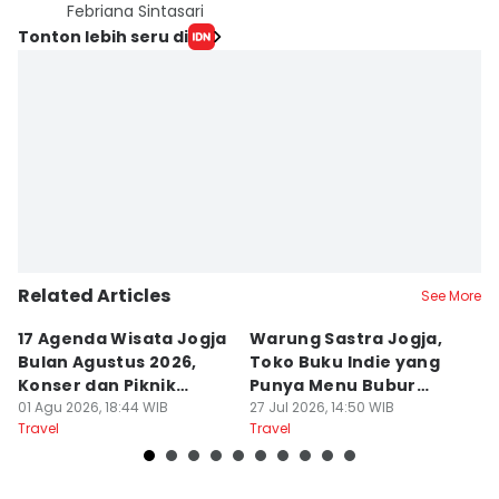
Febriana Sintasari
Tonton lebih seru di
Related Articles
See More
17 Agenda Wisata Jogja
Warung Sastra Jogja,
13
Bulan Agustus 2026,
Toko Buku Indie yang
L
Konser dan Piknik
Punya Menu Bubur
Fa
Literasi
01 Agu 2026, 18:44 WIB
Manado
27 Jul 2026, 14:50 WIB
M
20
Travel
Travel
Tr