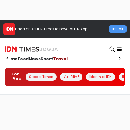
Baca artikel
IDN Times
lainnya di IDN App
Install
JOGJA
Home
Food
News
Sport
Travel
For
Soccer Times
Yuk Pilih !
Iklanin di IDN
INSI
You