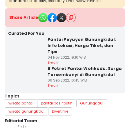
standards of quality, credibility, and trustworthiness.
Share Article
Curated For You
Pantai Peyuyon Gunungkidul:
Info Lokasi, Harga Tiket, dan
Tips
04 Nov 2022, 19:10 WIB
Travel
9 Potret Pantai Wohkudu, Surga
Tersembunyi di Gunungkidul
06 Sep 2022, 16:45 WIB
Travel
Topics
wisata pantai
pantai pasir putih
Gunungkidul
wisata gunungkidul
Divert me
Editorial Team
Editor