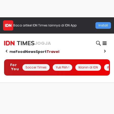
Baca artikel
IDN Times
lainnya di IDN App
Install
JOGJA
Home
Food
News
Sport
Travel
For
Soccer Times
Yuk Pilih !
Iklanin di IDN
INSI
You