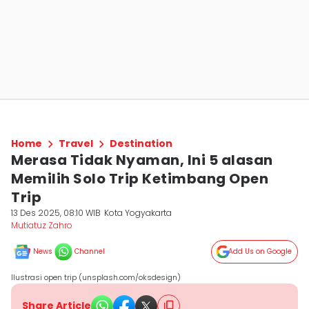
Home
Travel
Destination
Merasa Tidak Nyaman, Ini 5 alasan
Memilih Solo Trip Ketimbang Open
Trip
13 Des 2025, 08:10 WIB
Kota Yogyakarta
Mutiatuz Zahro
News
Channel
Add Us on Google
Ilustrasi open trip (unsplash.com/oksdesign)
Share Article