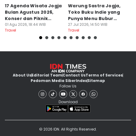
17 Agenda Wisata Jogja
Warung Sastra Jogja,
13
Bulan Agustus 2026,
Toko Buku Indie yang
L
Konser dan Piknik
Punya Menu Bubur
Fa
Literasi
01 Agu 2026, 18:44 WIB
Manado
27 Jul 2026, 14:50 WIB
M
20
Travel
Travel
Tr
About Us
Editorial Team
Contact Us
Terms of Services
Pedoman Media Siber
Index
Sitemap
Follow Us
Download
© 2026 IDN. All Rights Reserved.