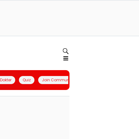
l Dokter
Quiz
Join Community