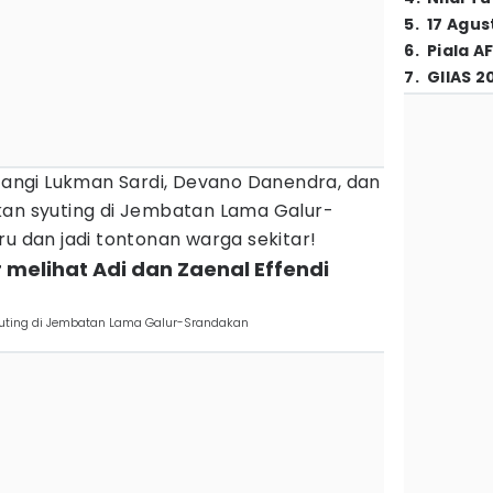
5
.
17 Agus
6
.
Piala A
7
.
GIIAS 2
ntangi Lukman Sardi, Devano Danendra, dan
kan syuting di Jembatan Lama Galur-
eru dan jadi tontonan warga sekitar!
 melihat Adi dan Zaenal Effendi
Syuting di Jembatan Lama Galur-Srandakan