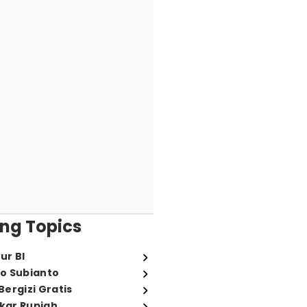
ng Topics
ur BI
o Subianto
ergizi Gratis
ukar Rupiah