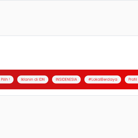
Pilih !
Iklanin di IDN
INSIDENESIA
#LokalBerdaya
Profi