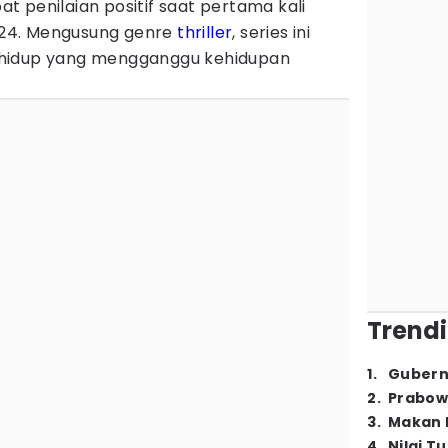
 penilaian positif saat pertama kali
24. Mengusung genre
thriller
, series ini
 hidup yang mengganggu kehidupan
Trendi
1
.
Gubern
2
.
Prabow
3
.
Makan B
4
.
Nilai T