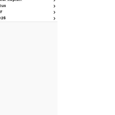
tus
FF
026