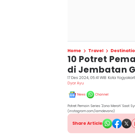
Home
Travel
Destinati
10 Potret Pem
di Jembatan 
17 Des 2024, 05:41 WIB
Kota Yogyakar
Dyar Ayu
News
Channel
Potret Pemain Series 'Zona Merah' Saat 
(instagram.com/iamdevano)
Share Article