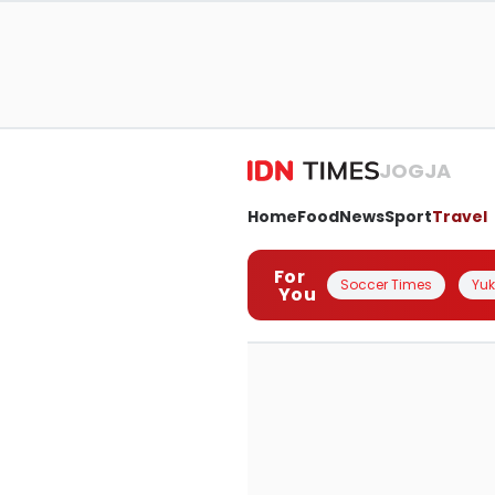
JOGJA
Home
Food
News
Sport
Travel
For
Soccer Times
Yuk 
You