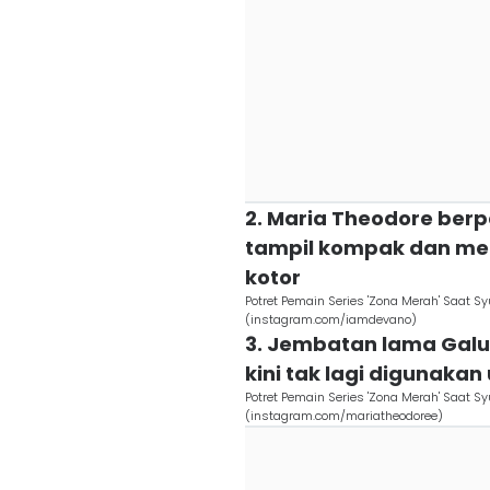
2. Maria Theodore berp
tampil kompak dan m
kotor
Potret Pemain Series 'Zona Merah' Saat 
(instagram.com/iamdevano)
3. Jembatan lama Galu
kini tak lagi digunaka
Potret Pemain Series 'Zona Merah' Saat 
(instagram.com/mariatheodoree)