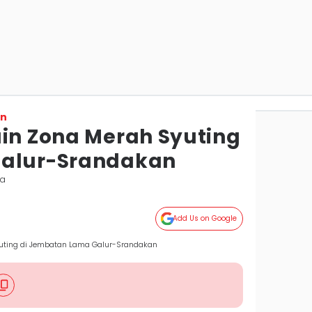
on
ain Zona Merah Syuting
Galur-Srandakan
ta
Add Us on Google
Syuting di Jembatan Lama Galur-Srandakan