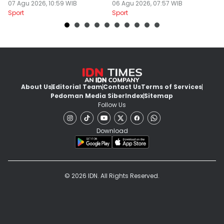
Minimnya Pencetak Gol
07 Agu 2026, 10:59 WIB
Tornado FC
06 Agu 2026, 07:57 WIB
P
05
Sport
Sport
Sp
About Us
Editorial Team
Contact Us
Terms of Services
Pedoman Media Siber
Index
Sitemap
Follow Us
Download
© 2026 IDN. All Rights Reserved.