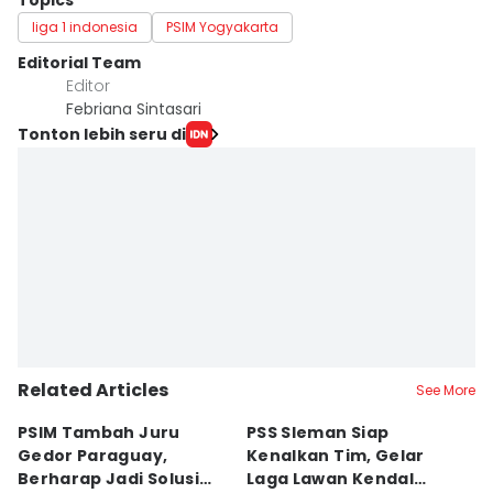
Topics
liga 1 indonesia
PSIM Yogyakarta
Editorial Team
Editor
Febriana Sintasari
Tonton lebih seru di
Related Articles
See More
PSIM Tambah Juru
PSS Sleman Siap
D
Gedor Paraguay,
Kenalkan Tim, Gelar
S
Berharap Jadi Solusi
Laga Lawan Kendal
D