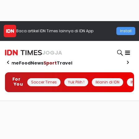
Baca artikel
IDN Times
lainnya di IDN App
Install
JOGJA
Home
Food
News
Sport
Travel
For
Soccer Times
Yuk Pilih !
Iklanin di IDN
INSI
You