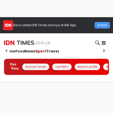
Baca artikel
IDN Times
lainnya di IDN App
Install
JOGJA
Home
Food
News
Sport
Travel
For
Soccer Times
Yuk Pilih !
Iklanin di IDN
INSI
You