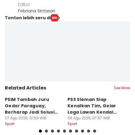
Editor
Febriana Sintasari
Tonton lebih seru di
Related Articles
See More
PSIM Tambah Juru
PSS Sleman Siap
D
Gedor Paraguay,
Kenalkan Tim, Gelar
S
Berharap Jadi Solusi
Laga Lawan Kendal
D
Minimnya Pencetak Gol
07 Agu 2026, 10:59 WIB
Tornado FC
06 Agu 2026, 07:57 WIB
P
05
Sport
Sport
Sp