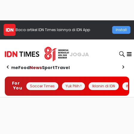
Baca artikel
IDN Times
lainnya di IDN App
Install
JOGJA
Home
Food
News
Sport
Travel
For
Soccer Times
Yuk Pilih !
Iklanin di IDN
INSI
You