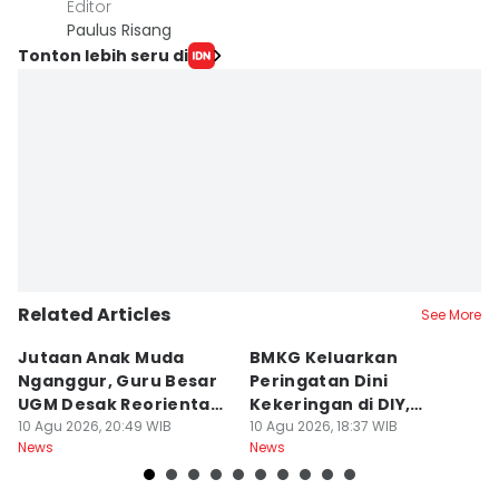
Editor
Paulus Risang
Tonton lebih seru di
Related Articles
See More
Jutaan Anak Muda
BMKG Keluarkan
M
Nganggur, Guru Besar
Peringatan Dini
R
UGM Desak Reorientasi
Kekeringan di DIY,
P
Pendidikan
10 Agu 2026, 20:49 WIB
Kategori Awas
10 Agu 2026, 18:37 WIB
B
10
News
News
Ne