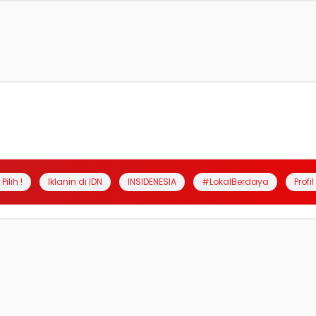
Pilih !
Iklanin di IDN
INSIDENESIA
#LokalBerdaya
Profi