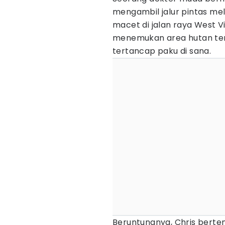
mengambil jalur pintas me
macet di jalan raya West Vi
menemukan area hutan terb
tertancap paku di sana.
Beruntungnya, Chris berte