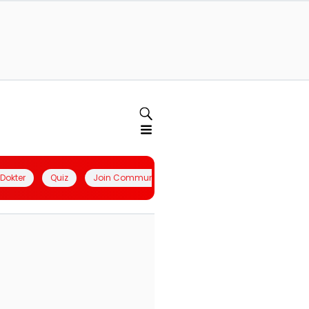
l Dokter
Quiz
Join Community