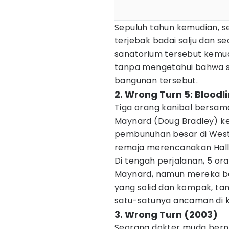
Sepuluh tahun kemudian, s
terjebak badai salju dan 
sanatorium tersebut kemu
tanpa mengetahui bahwa so
bangunan tersebut.
2. Wrong Turn 5: Bloodl
Tiga orang kanibal bersa
Maynard (Doug Bradley) k
pembunuhan besar di West 
remaja merencanakan Hallo
Di tengah perjalanan, 5 o
Maynard, namun mereka b
yang solid dan kompak, t
satu-satunya ancaman di ko
3. Wrong Turn (2003)
Seorang dokter muda berna