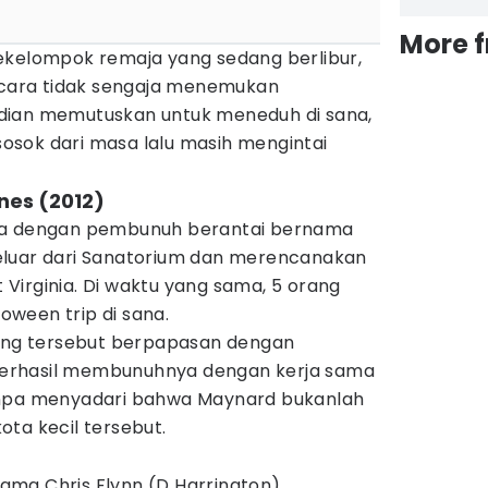
More 
ekelompok remaja yang sedang berlibur,
secara tidak sengaja menemukan
dian memutuskan untuk meneduh di sana,
sok dari masa lalu masih mengintai
ines (2012)
ma dengan pembunuh berantai bernama
eluar dari Sanatorium dan merencanakan
Virginia. Di waktu yang sama, 5 orang
ween trip di sana.
rang tersebut berpapasan dengan
erhasil membunuhnya dengan kerja sama
anpa menyadari bahwa Maynard bukanlah
ta kecil tersebut.
ma Chris Flynn (D Harrington),