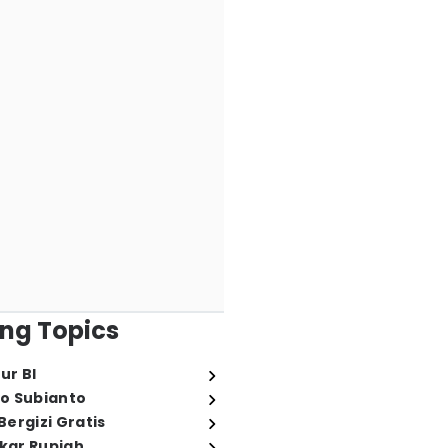
ng Topics
ur BI
o Subianto
ergizi Gratis
ukar Rupiah