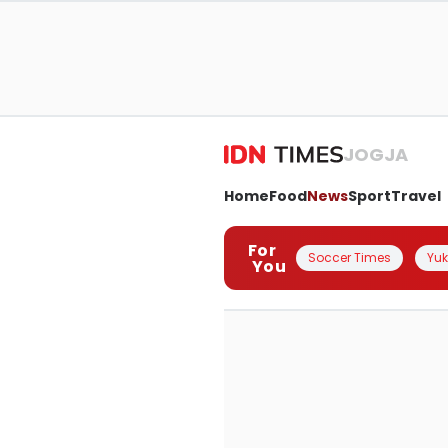
JOGJA
Home
Food
News
Sport
Travel
For
Soccer Times
Yuk 
You