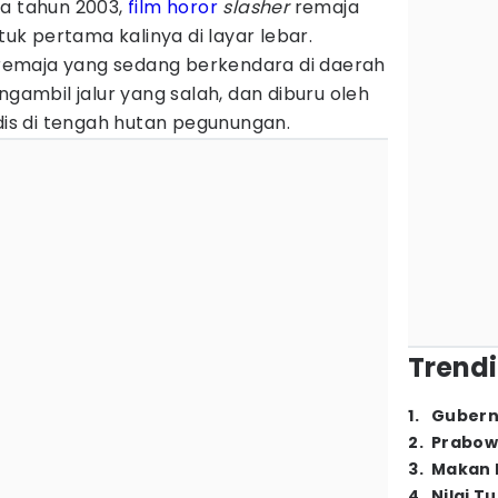
da tahun 2003,
film horor
slasher
remaja
ntuk pertama kalinya di layar lebar.
emaja yang sedang berkendara di daerah
ngambil jalur yang salah, dan diburu oleh
s di tengah hutan pegunungan.
Trendi
1
.
Gubern
2
.
Prabow
3
.
Makan B
4
.
Nilai T