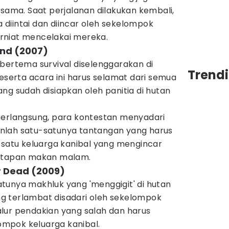
 sama. Saat perjalanan dilakukan kembali,
diintai dan diincar oleh sekelompok
rniat mencelakai mereka.
End (2007)
bertema survival diselenggarakan di
Trend
peserta acara ini harus selamat dari semua
ng sudah disiapkan oleh panitia di hutan
berlangsung, para kontestan menyadari
nlah satu-satunya tantangan yang harus
 satu keluarga kanibal yang mengincar
antapan makan malam.
or Dead (2009)
tunya makhluk yang 'menggigit' di hutan
yang terlambat disadari oleh sekelompok
lur pendakian yang salah dan harus
mpok keluarga kanibal.