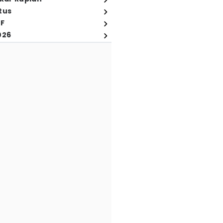
tus
FF
026