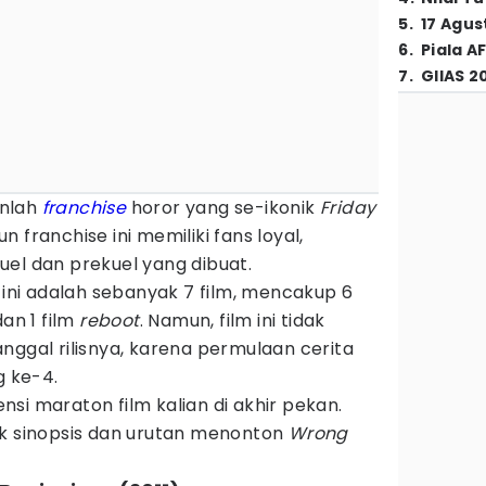
5
.
17 Agus
6
.
Piala A
7
.
GIIAS 2
nlah
franchise
horor yang se-ikonik
Friday
n franchise ini memiliki fans loyal,
uel dan prekuel yang dibuat.
 ini adalah sebanyak 7 film, mencakup 6
dan 1 film
reboot
. Namun, film ini tidak
nggal rilisnya, karena permulaan cerita
g ke-4.
rensi maraton film kalian di akhir pekan.
ak sinopsis dan urutan menonton
Wrong