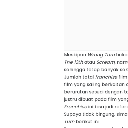
Meskipun
Wrong Turn
buka
The 13th
atau
Scream,
namu
sehingga tetap banyak sek
Jumlah total
franchise
film
film yang saling berkaitan 
berurutan sesuai dengan ta
justru dibuat pada film yan
Franchise
ini bisa jadi refe
Supaya tidak bingung, sim
Turn
berikut ini.