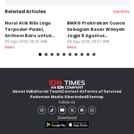
Related Articles
See More
Nurul Atik Rilis Lagu
BMKG Prakirakan Cuaca
B
Terpodal-Padel,
Sebagian Besar Wilayah
P
Anthem Baru untuk
Jogja 8 Agustus
U
Pencinta Padel
09 Agu 2026, 06:30 WIB
Berawan
08 Agu 2026, 09:57 WIB
D
08
News
News
Ne
About Us
Editorial Team
Contact Us
Terms of Services
Pedoman Media Siber
Index
Sitemap
Follow Us
Download