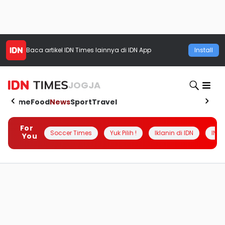
Baca artikel
IDN Times
lainnya di IDN App
Install
JOGJA
Home
Food
News
Sport
Travel
For
Soccer Times
Yuk Pilih !
Iklanin di IDN
INSI
You