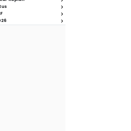
tus
FF
026