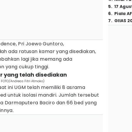
5
.
17 Agus
6
.
Piala A
7
.
GIIAS 2
dence, Pri Joewo Guntoro,
ah ada ratusan kamar yang disediakan,
mbahkan lagi jika memang ada
 yang cukup tinggi.
ar yang telah disediakan
A FOTO/Andreas Fitri Atmoko)
t ini UGM telah memiliki 8 asrama
 untuk isolasi mandiri. Jumlah tersebut
rama Darmaputera Baciro dan 66 bed yang
innya.