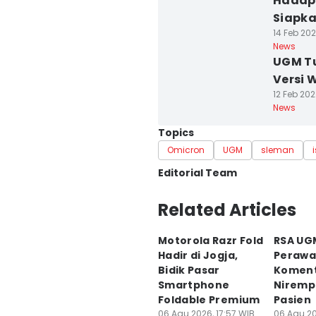
Hadapi
Siapk
14 Feb 202
News
UGM Tu
Versi 
12 Feb 202
News
Topics
Omicron
UGM
sleman
Editorial Team
Editor
Related Articles
Siti Umaiyah
Motorola Razr Fold
RSA UG
Editor
Hadir di Jogja,
Perawa
Paulus Risang
Bidik Pasar
Komen
Smartphone
Niremp
Foldable Premium
Pasien
06 Agu 2026, 17:57 WIB
06 Agu 20