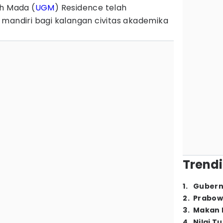
ah Mada (
UGM
) Residence telah
mandiri bagi kalangan civitas akademika
Trendi
1
.
Gubern
2
.
Prabow
3
.
Makan B
4
.
Nilai T