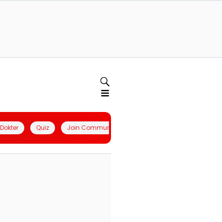
l Dokter
Quiz
Join Community