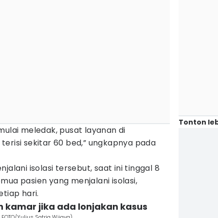
Tonton leb
mulai meledak, pusat layanan di
terisi sekitar 60 bed,” ungkapnya pada
alani isolasi tersebut, saat ini tinggal 8
mua pasien yang menjalani isolasi,
tiap hari.
 kamar jika ada lonjakan kasus
A FOTO/Yulius Satria Wijaya)