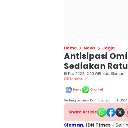
Home
News
Jogja
Antisipasi Om
Sediakan Ratu
16 Feb 2022, 12:00 WIB
Kab. Sleman
Siti Umaiyah
News
Channel
Gedung asrama Darmaputera milik UGM. 
Share Article
Sleman
, IDN Times -
Seiri