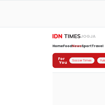
JOGJA
Home
Food
News
Sport
Travel
For
Soccer Times
Yuk 
You