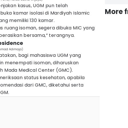
onjakan kasus, UGM pun telah
More 
ka kamar isolasi di Mardiyah Islamic
yang memiliki 130 kamar.
 ruang isoman, segera dibuka MIC yang
operasikan bersama,” terangnya.
Residence
ammad Adimaja)
gatakan, bagi mahasiswa UGM yang
in menempati isoman, diharuskan
ah Mada Medical Center (GMC).
eriksaan status kesehatan, apabila
omendasi dari GMC, diketahui serta
UGM.