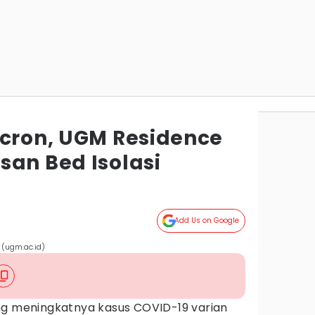
icron, UGM Residence
san Bed Isolasi
Add Us on Google
(ugm.ac.id)
ng meningkatnya kasus COVID-19 varian