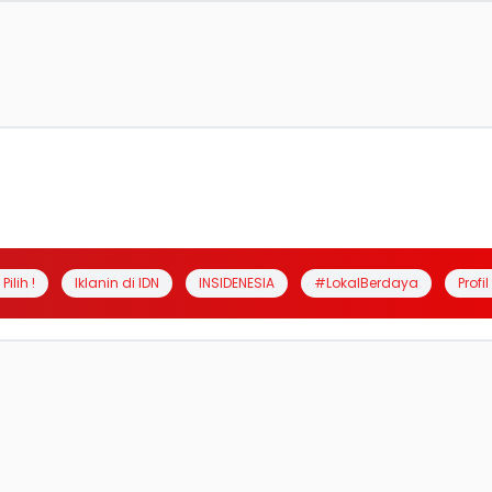
Pilih !
Iklanin di IDN
INSIDENESIA
#LokalBerdaya
Profi