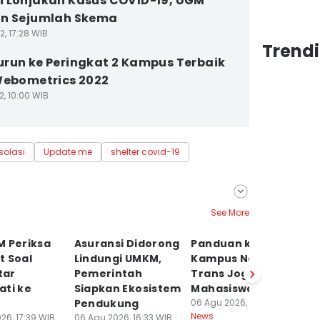
 Lonjakan Kasus COVID-19, UGM
an Sejumlah Skema
2, 17:28 WIB
Trend
run ke Peringkat 2 Kampus Terbaik
Webometrics 2022
2, 10:00 WIB
isolasi
Update me
shelter covid-19
See More
M Periksa
Asuransi Didorong
Panduan ke
Ko
t Soal
Lindungi UMKM,
Kampus Naik
P
tar
Pemerintah
Trans Jogja buat
N
ati ke
Siapkan Ekosistem
Mahasiswa Baru
da
Pendukung
06 Agu 2026, 16:20 WIB
Fu
News
26, 17:39 WIB
06 Agu 2026, 16:33 WIB
06