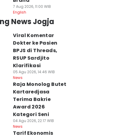
Brand
7 Aug 2026, 11:00 WIB
English
ing News Jogja
Viral Komentar
Dokter ke Pasien
BPJS di Threads,
RSUP Sardjito
Klarifikasi
05 Agu 2026, 14:46 WIB
News
Raja Monolog Butet
Kartaredjasa
Terima Bakrie
laborasi Unik
Viral Komentar
Cuaca Jogja dan
Award 2026
ameran di JEC,
Pasien BPJS di
Sekitarnya 6
Kategori Seni
ikmati Matcha
Medsos, Sardjito
Agustus
04 Agu 2026, 22:17 WIB
n Eksplorasi
Hentikan Praktik
Didominasi Cera
News
rnitur
Dokter PPDS
Berawan
Tarif Ekonomis
 Agu 2026, 15:54 WIB
06 Agu 2026, 14:14 WIB
06 Agu 2026, 09:03 WI