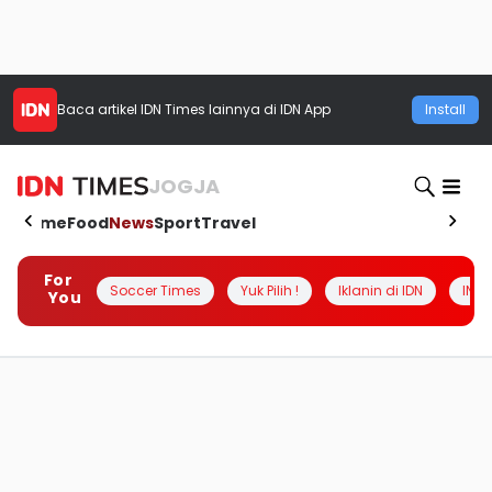
Baca artikel
IDN Times
lainnya di IDN App
Install
JOGJA
Home
Food
News
Sport
Travel
For
Soccer Times
Yuk Pilih !
Iklanin di IDN
INSI
You