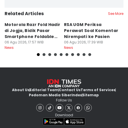
Related Articles
See More
Motorola Razr Fold Hadir
RSA UGM Periksa
A
di Jogja, Bidik Pasar
Perawat Soal Komentar
L
Smartphone Foldable
Nirempati ke Pasien
P
Premium
06 Agu 2026, 17:57 WIB
06 Agu 2026, 17:39 WIB
E
06
News
News
Ne
About Us
Editorial Team
Contact Us
Terms of Services
Pedoman Media Siber
Index
Sitemap
Follow Us
Download