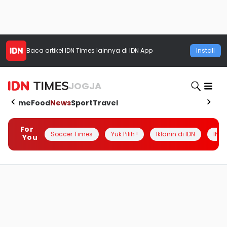
Baca artikel
IDN Times
lainnya di IDN App
Install
JOGJA
Home
Food
News
Sport
Travel
For
Soccer Times
Yuk Pilih !
Iklanin di IDN
INSI
You