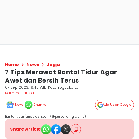
Home
News
Jogja
7 Tips Merawat Bantal Tidur Agar
Awet dan Bersih Terus
07 Sep 2023, 19:48 WIB
Kota Yogyakarta
Rakhma Fauzia
News
Channel
Add Us on Google
Bantal tidur(unsplash.com/@personal_graphic)
Share Article