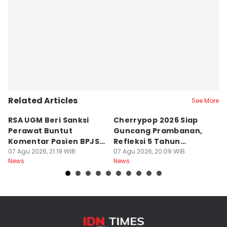
Related Articles
See More
RSA UGM Beri Sanksi
Cherrypop 2026 Siap
K
Perawat Buntut
Guncang Prambanan,
K
Komentar Pasien BPJS
Refleksi 5 Tahun
B
di Medsos
07 Agu 2026, 21:19 WIB
Perjalanan
07 Agu 2026, 20:09 WIB
J
07
News
News
Ne