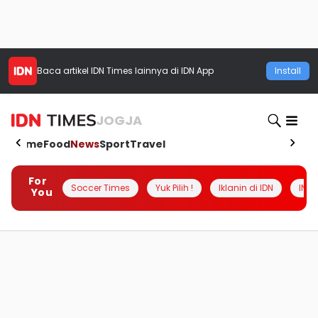
Baca artikel
IDN Times
lainnya di IDN App
Install
JOGJA
Home
Food
News
Sport
Travel
For
Soccer Times
Yuk Pilih !
Iklanin di IDN
INSI
You