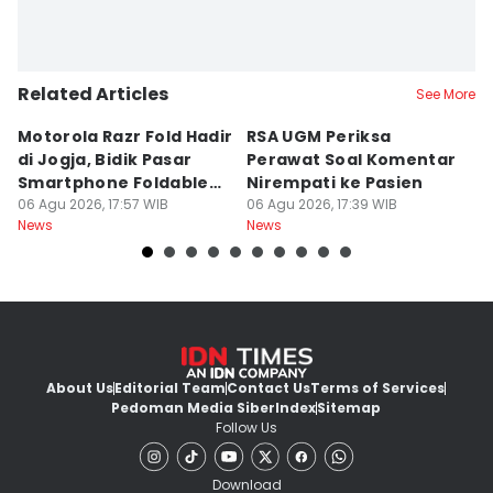
Related Articles
See More
Motorola Razr Fold Hadir
RSA UGM Periksa
A
di Jogja, Bidik Pasar
Perawat Soal Komentar
L
Smartphone Foldable
Nirempati ke Pasien
P
Premium
06 Agu 2026, 17:57 WIB
06 Agu 2026, 17:39 WIB
E
06
News
News
Ne
About Us
Editorial Team
Contact Us
Terms of Services
Pedoman Media Siber
Index
Sitemap
Follow Us
Download