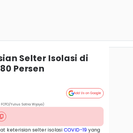
ian Selter Isolasi di
80 Persen
Add Us on Google
A FOTO/Yulius Satria Wijaya)
at keterisian selter isolasi
COVID-19
yang