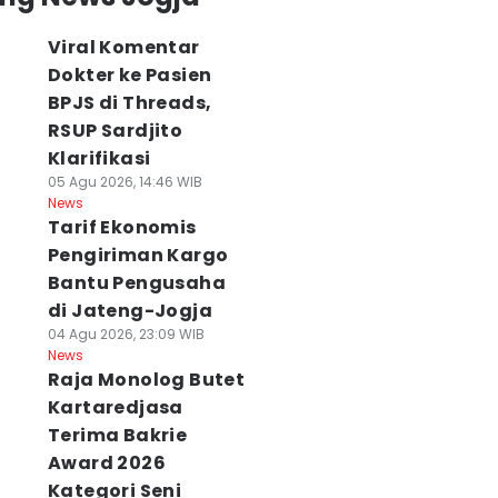
Viral Komentar
Dokter ke Pasien
BPJS di Threads,
RSUP Sardjito
Klarifikasi
05 Agu 2026, 14:46 WIB
News
Tarif Ekonomis
Pengiriman Kargo
Bantu Pengusaha
di Jateng-Jogja
04 Agu 2026, 23:09 WIB
laborasi Unik
Viral Komentar
Cuaca Jogja dan
News
ameran di JEC,
Pasien BPJS di
Sekitarnya 6
Raja Monolog Butet
ikmati Matcha
Medsos, Sardjito
Agustus
Kartaredjasa
n Eksplorasi
Hentikan Praktik
Didominasi Cera
Terima Bakrie
rnitur
Dokter PPDS
Berawan
Award 2026
 Agu 2026, 15:54 WIB
06 Agu 2026, 14:14 WIB
06 Agu 2026, 09:03 WI
ws
News
News
Kategori Seni