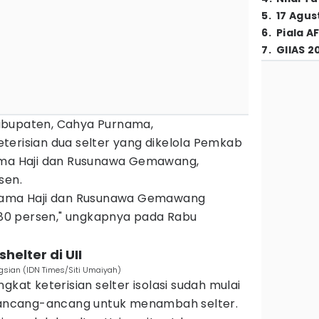
5
.
17 Agus
6
.
Piala A
7
.
GIIAS 2
abupaten, Cahya Purnama,
terisian dua selter yang dikelola Pemkab
rama Haji dan Rusunawa Gemawang,
sen.
i Asrama Haji dan Rusunawa Gemawang
i 80 persen," ungkapnya pada Rabu
elter di UII
gsian (IDN Times/Siti Umaiyah)
gkat keterisian selter isolasi sudah mulai
i ancang-ancang untuk menambah selter.