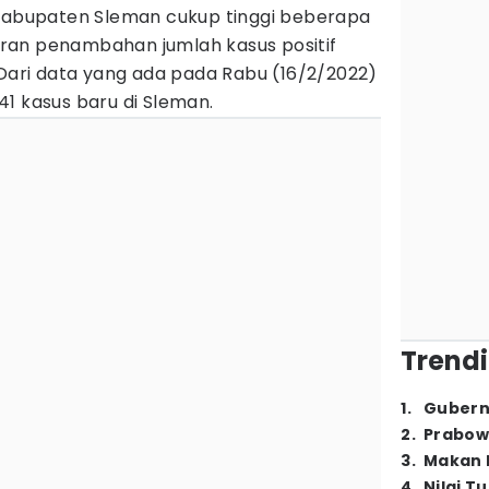
 Kabupaten Sleman cukup tinggi beberapa
ntaran penambahan jumlah kasus positif
 Dari data yang ada pada Rabu (16/2/2022)
1 kasus baru di Sleman.
Trendi
1
.
Gubern
2
.
Prabow
3
.
Makan B
4
.
Nilai T