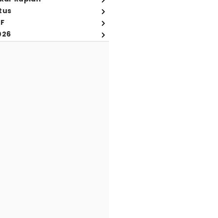
tus
FF
026