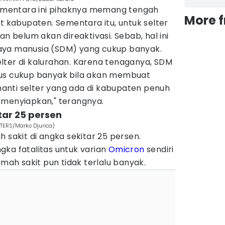
mentara ini pihaknya memang tengah
More 
at kabupaten. Sementara itu, untuk selter
an belum akan direaktivasi. Sebab, hal ini
aya manusia (SDM) yang cukup banyak.
lter di kalurahan. Karena tenaganya, SDM
rus cukup banyak bila akan membuat
 nanti selter yang ada di kabupaten penuh
 menyiapkan," terangnya.
tar 25 persen
UTERS/Marko Djurica)
 sakit di angka sekitar 25 persen.
gka fatalitas untuk varian
Omicron
sendiri
umah sakit pun tidak terlalu banyak.