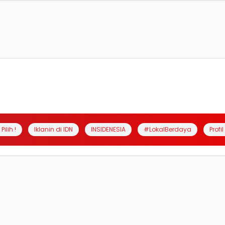
Pilih !
Iklanin di IDN
INSIDENESIA
#LokalBerdaya
Profi