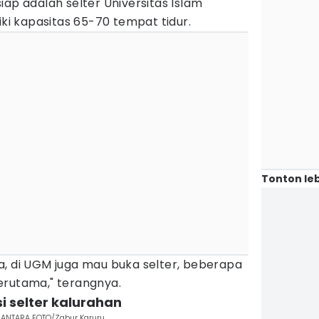
iap adalah selter Universitas Islam
iki kapasitas 65-70 tempat tidur.
Tonton leb
nisa, di UGM juga mau buka selter, beberapa
 terutama," terangnya.
i selter kalurahan
9. ANTARA FOTO/Zabur Karuru