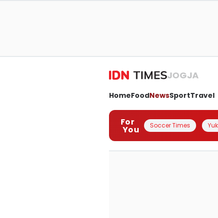
JOGJA
Home
Food
News
Sport
Travel
For
Soccer Times
Yuk 
You