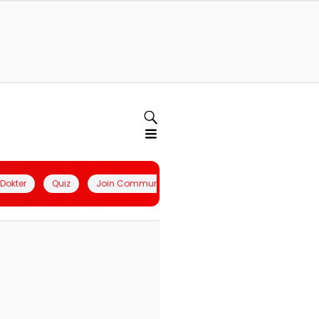
l Dokter
Quiz
Join Community