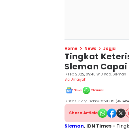
Home
News
Jogja
Tingkat Keteris
Sleman Capai 
17 Feb 2022, 09:40 WIB
Kab. Sleman
Siti Umaiyah
News
Channel
Ilustrasi ruang isolasi COVID-19. (ANTAR
Share Article
Sleman
, IDN Times -
Tingk