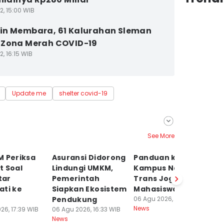
2, 15:00 WIB
n Membara, 61 Kalurahan Sleman
 Zona Merah COVID-19
2, 16:15 WIB
Update me
shelter covid-19
See More
M Periksa
Asuransi Didorong
Panduan ke
Ko
t Soal
Lindungi UMKM,
Kampus Naik
P
tar
Pemerintah
Trans Jogja buat
N
ati ke
Siapkan Ekosistem
Mahasiswa Baru
da
Pendukung
06 Agu 2026, 16:20 WIB
Fu
News
26, 17:39 WIB
06 Agu 2026, 16:33 WIB
06
News
Ne