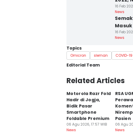
16 Feb 202
News
Semaki
Masuk
16 Feb 202
News
Topics
Omicron
sleman
COVID-19
Editorial Team
Editor
Related Articles
Siti Umaiyah
Motorola Razr Fold
RSA UG
Editor
Hadir di Jogja,
Perawa
Paulus Risang
Bidik Pasar
Komen
Smartphone
Niremp
Foldable Premium
Pasien
06 Agu 2026, 17:57 WIB
06 Agu 20
News
News