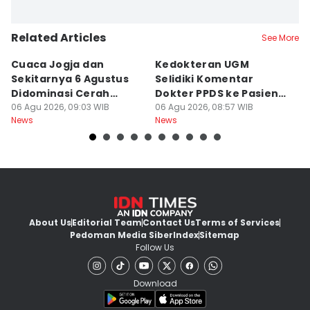
Related Articles
See More
Cuaca Jogja dan
Kedokteran UGM
R
Sekitarnya 6 Agustus
Selidiki Komentar
Tr
Didominasi Cerah
Dokter PPDS ke Pasien
P
Berawan
06 Agu 2026, 09:03 WIB
BPJS di Medsos
06 Agu 2026, 08:57 WIB
P
05
News
News
Ne
About Us
Editorial Team
Contact Us
Terms of Services
Pedoman Media Siber
Index
Sitemap
Follow Us
Download