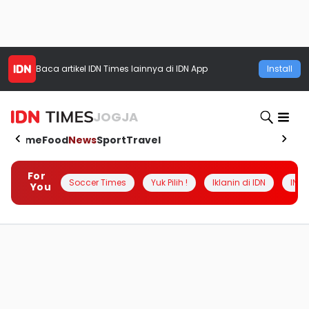
Baca artikel
IDN Times
lainnya di IDN App
Install
JOGJA
Home
Food
News
Sport
Travel
For
Soccer Times
Yuk Pilih !
Iklanin di IDN
INSI
You