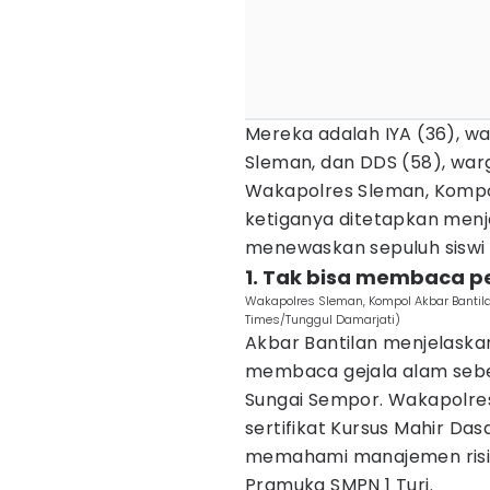
Mereka adalah IYA (36), wa
Sleman, dan DDS (58), warg
Wakapolres Sleman, Kompo
ketiganya ditetapkan menj
menewaskan sepuluh siswi SM
1. Tak bisa membaca p
Wakapolres Sleman, Kompol Akbar Bantila
Times/Tunggul Damarjati)
Akbar Bantilan menjelaskan
membaca gejala alam seb
Sungai Sempor. Wakapolres 
sertifikat Kursus Mahir D
memahami manajemen risik
Pramuka SMPN 1 Turi.