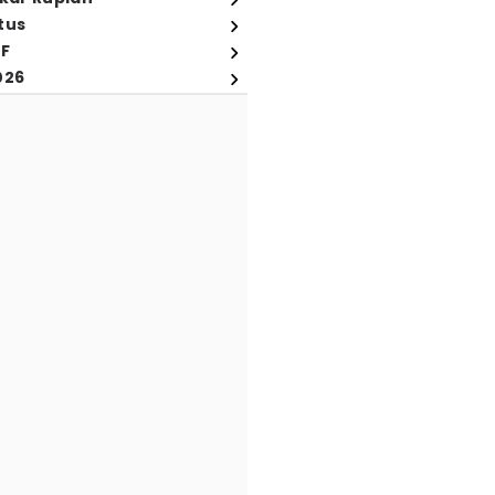
tus
FF
026