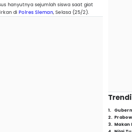
us hanyutnya sejumlah siswa saat giat
dirkan di
Polres Sleman
, Selasa (25/2).
Trendi
1
.
Gubern
2
.
Prabow
3
.
Makan B
4
.
Nilai T