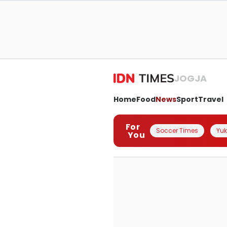
JOGJA
Home
Food
News
Sport
Travel
For
Soccer Times
Yuk 
You