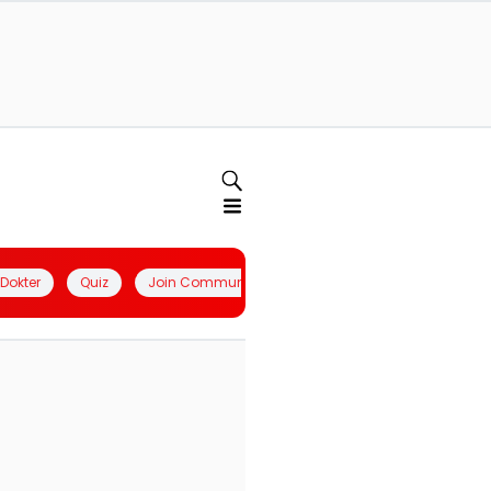
l Dokter
Quiz
Join Community