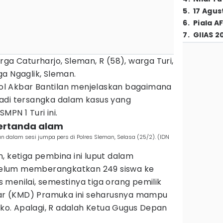
5
.
17 Agus
6
.
Piala A
7
.
GIIAS 2
rga Caturharjo, Sleman, R (58), warga Turi,
a Ngaglik, Sleman.
l Akbar Bantilan menjelaskan bagaimana
adi tersangka dalam kasus yang
PN 1 Turi ini.
ertanda alam
n dalam sesi jumpa pers di Polres Sleman, Selasa (25/2). (IDN
, ketiga pembina ini luput dalam
elum memberangkatkan 249 siswa ke
menilai, semestinya tiga orang pemilik
asar (KMD) Pramuka ini seharusnya mampu
o. Apalagi, R adalah Ketua Gugus Depan