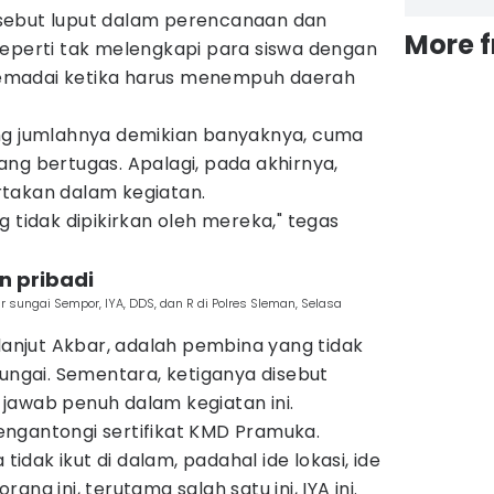
 disebut luput dalam perencanaan dan
More 
seperti tak melengkapi para siswa dengan
emadai ketika harus menempuh daerah
ng jumlahnya demikian banyaknya, cuma
ng bertugas. Apalagi, pada akhirnya,
takan dalam kegiatan.
g tidak dipikirkan oleh mereka," tegas
an pribadi
ungai Sempor, IYA, DDS, dan R di Polres Sleman, Selasa
 lanjut Akbar, adalah pembina yang tidak
sungai. Sementara, ketiganya disebut
jawab penuh dalam kegiatan ini.
ngantongi sertifikat KMD Pramuka.
 tidak ikut di dalam, padahal ide lokasi, ide
ng ini, terutama salah satu ini, IYA ini.