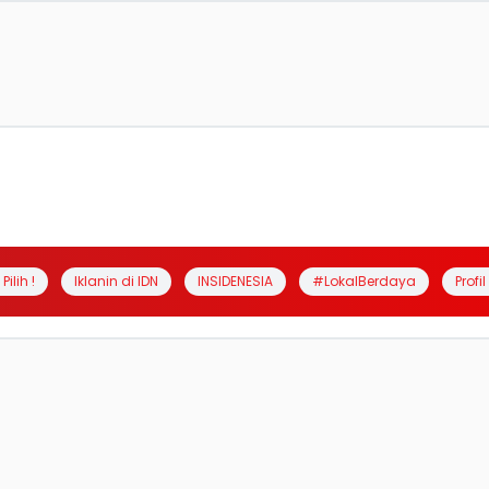
Pilih !
Iklanin di IDN
INSIDENESIA
#LokalBerdaya
Profi