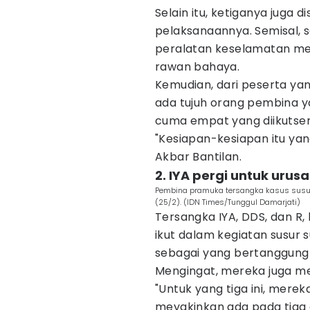
Selain itu, ketiganya juga
pelaksanaannya. Semisal, 
peralatan keselamatan m
rawan bahaya.
Kemudian, dari peserta ya
ada tujuh orang pembina ya
cuma empat yang diikutser
"Kesiapan-kesiapan itu yan
Akbar Bantilan.
2. IYA pergi untuk urus
Pembina pramuka tersangka kasus susur s
(25/2). (IDN Times/Tunggul Damarjati)
Tersangka IYA, DDS, dan R,
ikut dalam kegiatan susur 
sebagai yang bertanggung 
Mengingat, mereka juga me
"Untuk yang tiga ini, mereka
meyakinkan ada pada tiga ora