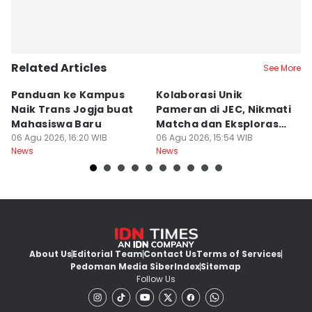
Related Articles
See More
Panduan ke Kampus
Kolaborasi Unik
V
Naik Trans Jogja buat
Pameran di JEC, Nikmati
B
Mahasiswa Baru
Matcha dan Eksplorasi
H
06 Agu 2026, 16:20 WIB
Furnitur
06 Agu 2026, 15:54 WIB
P
06
News
News
Ne
About Us
Editorial Team
Contact Us
Terms of Services
Pedoman Media Siber
Index
Sitemap
Follow Us