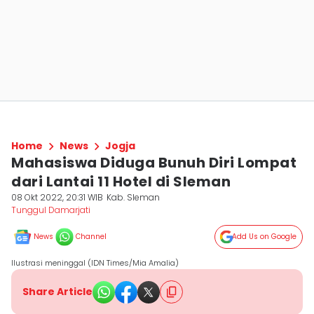
Home
News
Jogja
Mahasiswa Diduga Bunuh Diri Lompat
dari Lantai 11 Hotel di Sleman
08 Okt 2022, 20:31 WIB
Kab. Sleman
Tunggul Damarjati
News
Channel
Add Us on Google
Ilustrasi meninggal (IDN Times/Mia Amalia)
Share Article