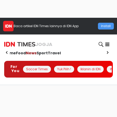
Baca artikel
IDN Times
lainnya di IDN App
Install
JOGJA
Home
Food
News
Sport
Travel
For
Soccer Times
Yuk Pilih !
Iklanin di IDN
INSI
You