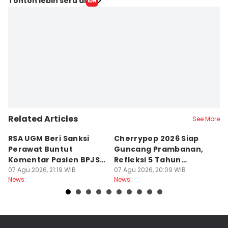
Tonton lebih seru di
Related Articles
See More
RSA UGM Beri Sanksi
Cherrypop 2026 Siap
K
Perawat Buntut
Guncang Prambanan,
K
Komentar Pasien BPJS
Refleksi 5 Tahun
B
di Medsos
07 Agu 2026, 21:19 WIB
Perjalanan
07 Agu 2026, 20:09 WIB
J
07
News
News
Ne