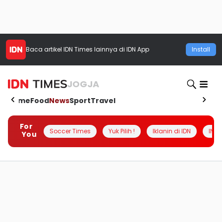
Baca artikel
IDN Times
lainnya di IDN App
Install
JOGJA
Home
Food
News
Sport
Travel
For
Soccer Times
Yuk Pilih !
Iklanin di IDN
INSI
You