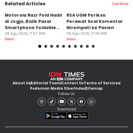
Related Articles
See More
Motorola Razr Fold Hadir
RSA UGM Periksa
A
di Jogja, Bidik Pasar
Perawat Soal Komentar
L
Smartphone Foldable
Nirempati ke Pasien
P
Premium
06 Agu 2026, 17:57 WIB
06 Agu 2026, 17:39 WIB
E
06
News
News
Ne
About Us
Editorial Team
Contact Us
Terms of Services
Pedoman Media Siber
Index
Sitemap
Follow Us
Download