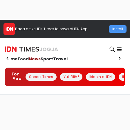
Baca artikel
IDN Times
lainnya di IDN App
Install
JOGJA
Home
Food
News
Sport
Travel
For
Soccer Times
Yuk Pilih !
Iklanin di IDN
INSI
You