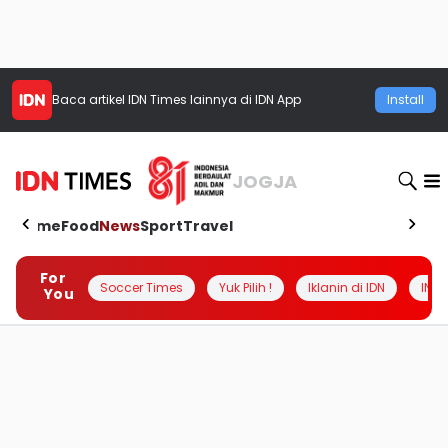
Baca artikel
IDN Times
lainnya di IDN App
Install
JOGJA
Home
Food
News
Sport
Travel
For
Soccer Times
Yuk Pilih !
Iklanin di IDN
INSI
You