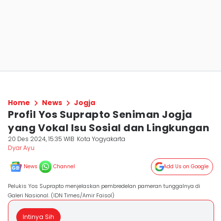
Home
News
Jogja
Profil Yos Suprapto Seniman Jogja
yang Vokal Isu Sosial dan Lingkungan
20 Des 2024, 15:35 WIB
Kota Yogyakarta
Dyar Ayu
News
Channel
Add Us on Google
Pelukis Yos Suprapto menjelaskan pembredelan pameran tunggalnya di
Galeri Nasional. (IDN Times/Amir Faisol)
Intinya Sih