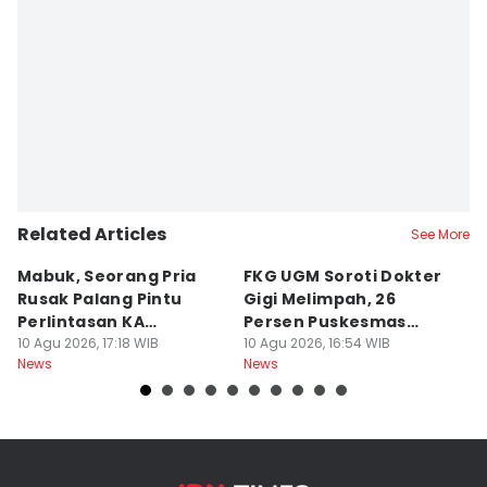
Febriana Sintasari
Editor
Dyar Ayu
Related Articles
See More
Mabuk, Seorang Pria
FKG UGM Soroti Dokter
Ha
Rusak Palang Pintu
Gigi Melimpah, 26
P
Perlintasan KA
Persen Puskesmas
R
Banyuraden
10 Agu 2026, 17:18 WIB
Kurang Nakes
10 Agu 2026, 16:54 WIB
M
10
News
News
Ne