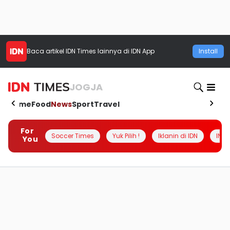
Baca artikel
IDN Times
lainnya di IDN App
Install
JOGJA
Home
Food
News
Sport
Travel
For
Soccer Times
Yuk Pilih !
Iklanin di IDN
INSI
You