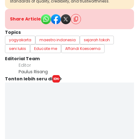
standards of quality, credibility, and trustworthiness.
Share Article
Topics
yogyakarta
maestro indonesia
sejarah tokoh
seni lukis
Educate me
Affandi Koesoema
Editorial Team
Editor
Paulus Risang
Tonton lebih seru di