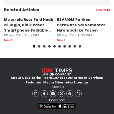
Related Articles
See More
Motorola Razr Fold Hadir
RSA UGM Periksa
A
di Jogja, Bidik Pasar
Perawat Soal Komentar
L
Smartphone Foldable
Nirempati ke Pasien
P
Premium
06 Agu 2026, 17:57 WIB
06 Agu 2026, 17:39 WIB
E
06
News
News
Ne
About Us
Editorial Team
Contact Us
Terms of Services
Pedoman Media Siber
Index
Sitemap
Follow Us
Download