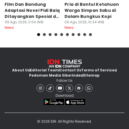
Film Dan Bandung
Pria di Bantul Ketahuan
J
Adaptasi Novel Pidi Baiq
Warga Simpan Sabu di
P
Ditayangkan Spesial di
Dalam Bungkus Kopi
H
Jogja
09 Agu 2026, 11:04 WIB
09 Agu 2026, 10:34 WIB
I
09
News
News
Ne
About Us
Editorial Team
Contact Us
Terms of Services
Pedoman Media Siber
Index
Sitemap
Follow Us
Download
© 2026 IDN. All Rights Reserved.