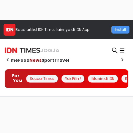
Baca artikel
IDN Times
lainnya di IDN App
Install
JOGJA
Home
Food
News
Sport
Travel
For
Soccer Times
Yuk Pilih !
Iklanin di IDN
INSI
You