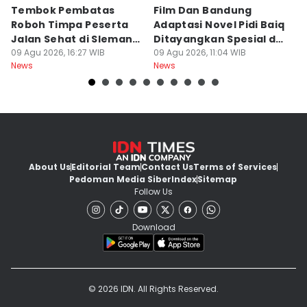
Tembok Pembatas
Film Dan Bandung
P
Roboh Timpa Peserta
Adaptasi Novel Pidi Baiq
W
Jalan Sehat di Sleman,
Ditayangkan Spesial di
D
10 Orang Luka
09 Agu 2026, 16:27 WIB
Jogja
09 Agu 2026, 11:04 WIB
09
News
News
Ne
About Us
Editorial Team
Contact Us
Terms of Services
Pedoman Media Siber
Index
Sitemap
Follow Us
Download
© 2026 IDN. All Rights Reserved.