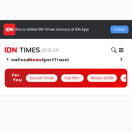
Baca artikel
IDN Times
lainnya di IDN App
Install
JOGJA
Home
Food
News
Sport
Travel
For
Soccer Times
Yuk Pilih !
Iklanin di IDN
INSI
You