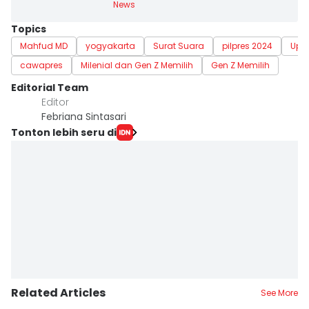
News
Topics
Mahfud MD
yogyakarta
Surat Suara
pilpres 2024
Upd
cawapres
Milenial dan Gen Z Memilih
Gen Z Memilih
Editorial Team
Editor
Febriana Sintasari
Tonton lebih seru di
Related Articles
See More