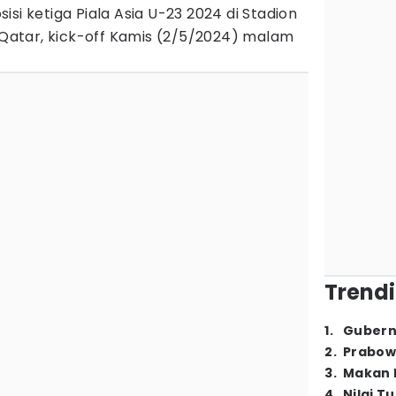
si ketiga Piala Asia U-23 2024 di Stadion
, Qatar, kick-off Kamis (2/5/2024) malam
Trendi
1
.
Gubern
2
.
Prabow
3
.
Makan B
4
.
Nilai T