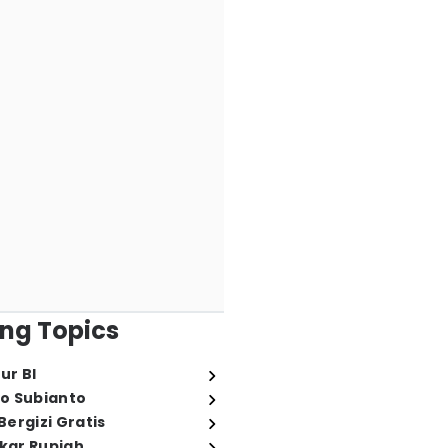
ng Topics
ur BI
o Subianto
ergizi Gratis
ukar Rupiah