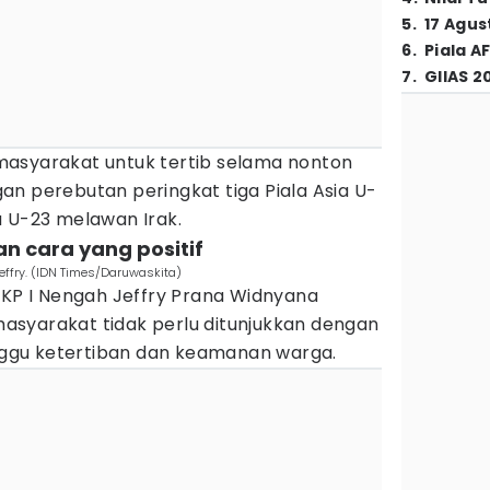
5
.
17 Agus
6
.
Piala A
7
.
GIIAS 2
asyarakat untuk tertib selama nonton
an perebutan peringkat tiga Piala Asia U-
a U-23 melawan Irak.
n cara yang positif
Jeffry. (IDN Times/Daruwaskita)
AKP I Nengah Jeffry Prana Widnyana
syarakat tidak perlu ditunjukkan dengan
gu ketertiban dan keamanan warga.