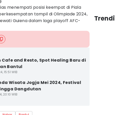
.
 alias menempati posisi keempat di Piala
 berkesempatan tampil di Olimpiade 2024,
Trend
wati Guiena dalam laga playoff AFC-
 Cafe and Resto, Spot Healing Baru di
an Bantul
4, 15:51 WIB
nda Wisata Jogja Mei 2024, Festival
hingga Dangdutan
4, 20:10 WIB
Nobar
Bantul