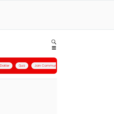
l Dokter
Quiz
Join Community