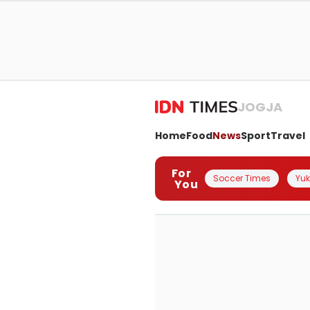
JOGJA
Home
Food
News
Sport
Travel
For
Soccer Times
Yuk 
You