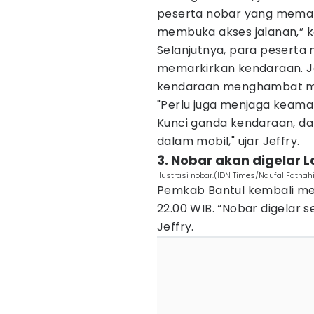
peserta nobar yang meman
membuka akses jalanan,” ka
Selanjutnya, para peserta
memarkirkan kendaraan. J
kendaraan menghambat mas
"Perlu juga menjaga keaman
Kunci ganda kendaraan, d
dalam mobil," ujar Jeffry.
3. Nobar akan digelar 
Ilustrasi nobar.(IDN Times/Naufal Fathahi
Pemkab Bantul kembali me
22.00 WIB. “Nobar digelar s
Jeffry.