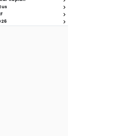
tus
FF
026