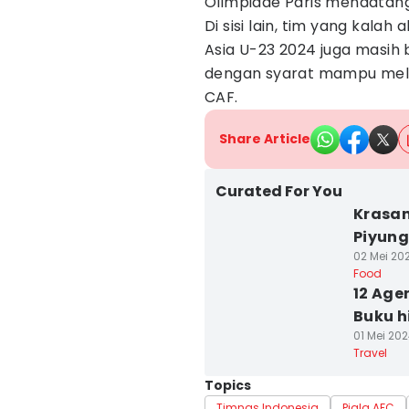
Olimpiade Paris mendatang
Di sisi lain, tim yang kalah
Asia U-23 2024 juga masih
dengan syarat mampu mele
CAF.
Share Article
Curated For You
Krasan
Piyung
02 Mei 202
Food
12 Age
Buku 
01 Mei 202
Travel
Topics
Timnas Indonesia
Piala AFC