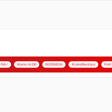
Pilih !
Iklanin di IDN
INSIDENESIA
#LokalBerdaya
Profi