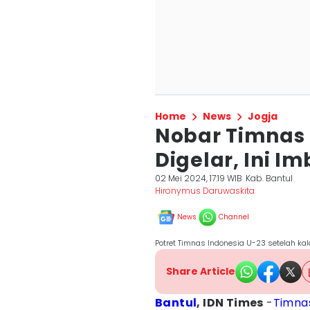
Home
News
Jogja
Nobar Timnas 
Digelar, Ini I
02 Mei 2024, 17:19 WIB
Kab. Bantul
Hironymus Daruwaskita
News
Channel
Potret Timnas Indonesia U-23 setelah kal
Share Article
Bantul
, IDN Times
-
Timna