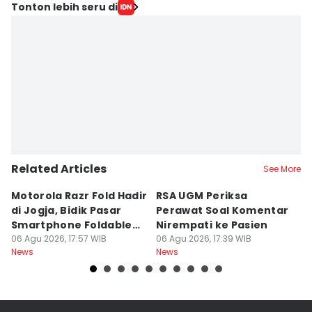
Tonton lebih seru di
Related Articles
See More
Motorola Razr Fold Hadir
RSA UGM Periksa
A
di Jogja, Bidik Pasar
Perawat Soal Komentar
L
Smartphone Foldable
Nirempati ke Pasien
P
Premium
06 Agu 2026, 17:57 WIB
06 Agu 2026, 17:39 WIB
E
06
News
News
Ne