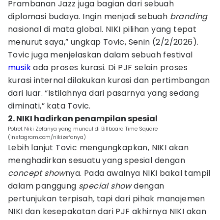
Prambanan Jazz juga bagian dari sebuah
diplomasi budaya. Ingin menjadi sebuah
branding
nasional di mata global. NIKI pilihan yang tepat
menurut saya,” ungkap Tovic, Senin (2/2/2026).
Tovic juga menjelaskan dalam sebuah festival
musik
ada proses kurasi. Di PJF selain proses
kurasi internal dilakukan kurasi dan pertimbangan
dari luar. “Istilahnya dari pasarnya yang sedang
diminati,” kata Tovic.
2. NIKI hadirkan penampilan spesial
Potret Niki Zefanya yang muncul di Billboard Time Square
(instagram.com/nikizefanya)
Lebih lanjut Tovic mengungkapkan, NIKI akan
menghadirkan sesuatu yang spesial dengan
concept show
nya. Pada awalnya NIKI bakal tampil
dalam panggung
special show
dengan
pertunjukan terpisah
,
tapi dari pihak manajemen
NIKI dan kesepakatan dari PJF akhirnya NIKI akan