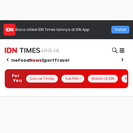
Baca artikel
IDN Times
lainnya di IDN App
Install
JOGJA
Home
Food
News
Sport
Travel
For
Soccer Times
Yuk Pilih !
Iklanin di IDN
INSI
You