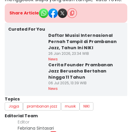
Share Article
Curated For You
Daftar Musisi Internasional
Pernah Tampil di Prambanan
Jazz, Tahun Ini NIKI
26 Jan 2026, 23:34 WIB
News
Cerita Founder Prambanan
Jazz Berusaha Bertahan
hingga 11 Tahun
06 Jul 2025, 13:39 WIB
News
Topics
Jogja
prambanan jazz
musik
NIKI
Editorial Team
Editor
Febriana Sintasari