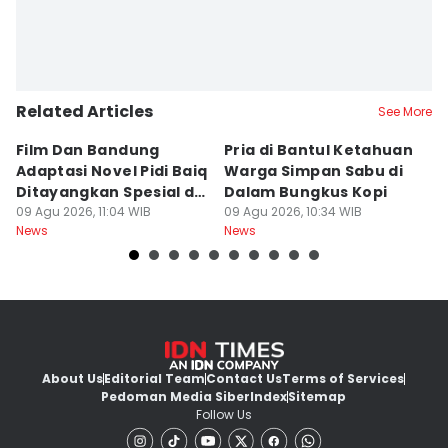
Related Articles
See More
Film Dan Bandung
Pria di Bantul Ketahuan
J
Adaptasi Novel Pidi Baiq
Warga Simpan Sabu di
P
Ditayangkan Spesial di
Dalam Bungkus Kopi
H
Jogja
09 Agu 2026, 11:04 WIB
09 Agu 2026, 10:34 WIB
I
09
News
News
Ne
About Us
Editorial Team
Contact Us
Terms of Services
Pedoman Media Siber
Index
Sitemap
Follow Us