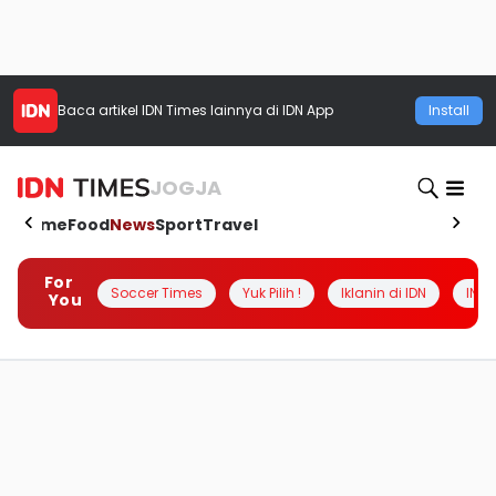
Baca artikel
IDN Times
lainnya di IDN App
Install
JOGJA
Home
Food
News
Sport
Travel
For
Soccer Times
Yuk Pilih !
Iklanin di IDN
INSI
You