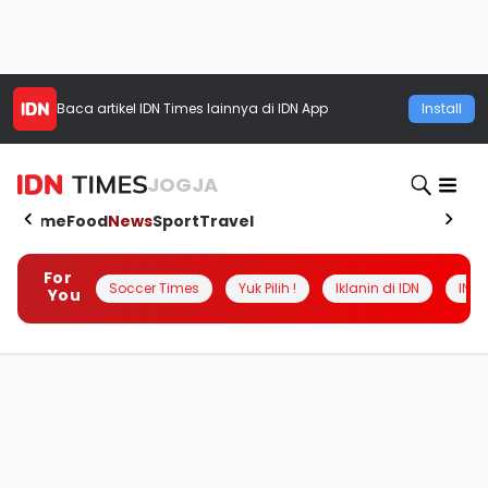
Baca artikel
IDN Times
lainnya di IDN App
Install
JOGJA
Home
Food
News
Sport
Travel
For
Soccer Times
Yuk Pilih !
Iklanin di IDN
INSI
You