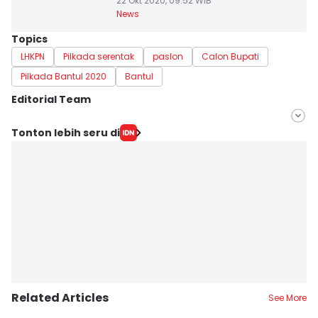
22 Okt 2020, 09:52 WIB
News
Topics
LHKPN
Pilkada serentak
paslon
Calon Bupati
Pilkada Bantul 2020
Bantul
Editorial Team
Editor
Tonton lebih seru di
Hironymus Daruwaskita
Editor
Paulus Risang
Related Articles
See More