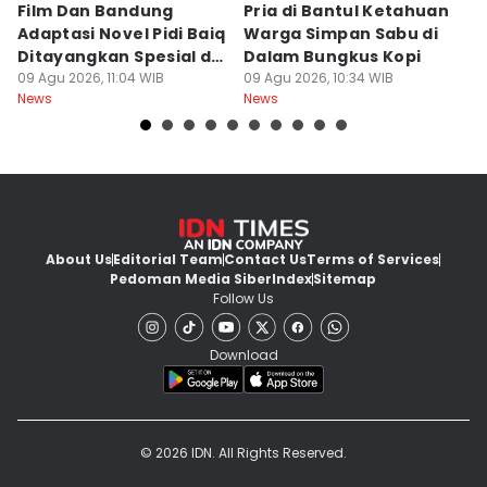
Film Dan Bandung
Pria di Bantul Ketahuan
J
Adaptasi Novel Pidi Baiq
Warga Simpan Sabu di
P
Ditayangkan Spesial di
Dalam Bungkus Kopi
H
Jogja
09 Agu 2026, 11:04 WIB
09 Agu 2026, 10:34 WIB
I
09
News
News
Ne
About Us
Editorial Team
Contact Us
Terms of Services
Pedoman Media Siber
Index
Sitemap
Follow Us
Download
© 2026 IDN. All Rights Reserved.