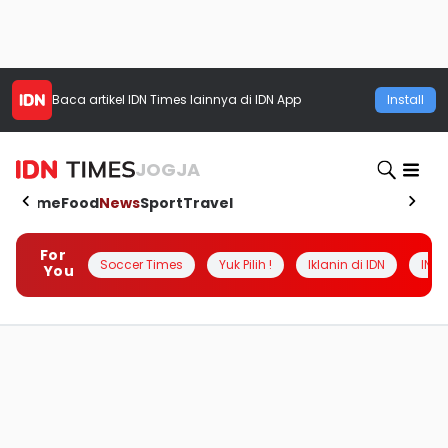
Baca artikel
IDN Times
lainnya di IDN App
Install
JOGJA
Home
Food
News
Sport
Travel
For
Soccer Times
Yuk Pilih !
Iklanin di IDN
INSI
You