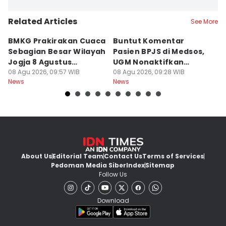
Related Articles
See More
BMKG Prakirakan Cuaca
Buntut Komentar
Sr
Sebagian Besar Wilayah
Pasien BPJS di Medsos,
Ti
Jogja 8 Agustus
UGM Nonaktifkan
P
Berawan
08 Agu 2026, 09:57 WIB
Dokter PPDS
08 Agu 2026, 09:28 WIB
J
08
News
News
Ne
About Us
Editorial Team
Contact Us
Terms of Services
Pedoman Media Siber
Index
Sitemap
Follow Us
Download