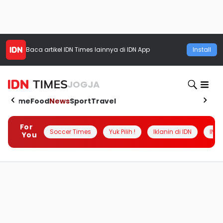
Baca artikel
IDN Times
lainnya di IDN App
Install
JOGJA
Home
Food
News
Sport
Travel
For
Soccer Times
Yuk Pilih !
Iklanin di IDN
INSI
You