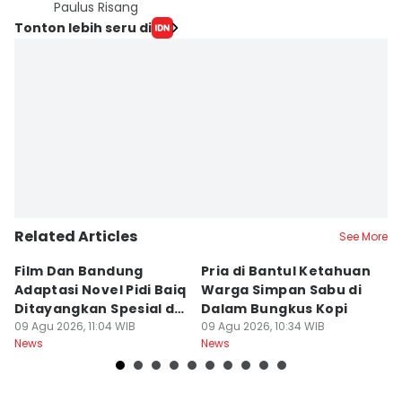
Paulus Risang
Tonton lebih seru di
Related Articles
See More
Film Dan Bandung
Pria di Bantul Ketahuan
J
Adaptasi Novel Pidi Baiq
Warga Simpan Sabu di
P
Ditayangkan Spesial di
Dalam Bungkus Kopi
H
Jogja
09 Agu 2026, 11:04 WIB
09 Agu 2026, 10:34 WIB
I
09
News
News
Ne