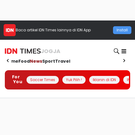
Baca artikel
IDN Times
lainnya di IDN App
Install
JOGJA
Home
Food
News
Sport
Travel
For
Soccer Times
Yuk Pilih !
Iklanin di IDN
INSI
You