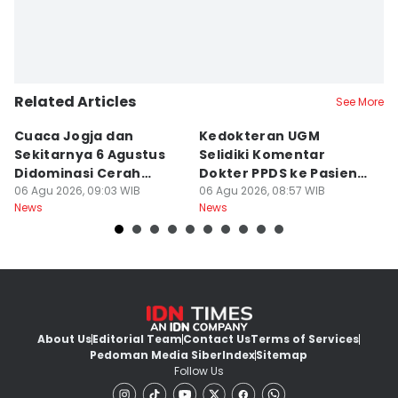
Related Articles
See More
Cuaca Jogja dan
Kedokteran UGM
R
Sekitarnya 6 Agustus
Selidiki Komentar
Tr
Didominasi Cerah
Dokter PPDS ke Pasien
P
Berawan
06 Agu 2026, 09:03 WIB
BPJS di Medsos
06 Agu 2026, 08:57 WIB
P
05
News
News
Ne
About Us
Editorial Team
Contact Us
Terms of Services
Pedoman Media Siber
Index
Sitemap
Follow Us