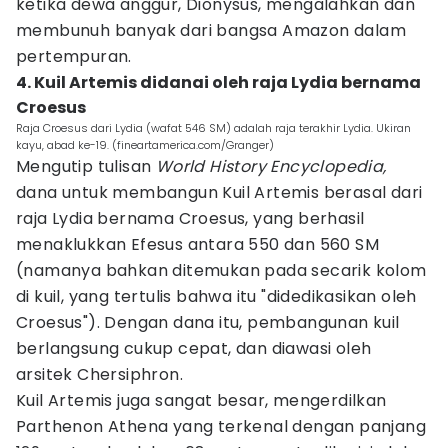
ketika dewa anggur, Dionysus, mengalahkan dan
membunuh banyak dari bangsa Amazon dalam
pertempuran.
4. Kuil Artemis didanai oleh raja Lydia bernama
Croesus
Raja Croesus dari Lydia (wafat 546 SM) adalah raja terakhir Lydia. Ukiran
kayu, abad ke-19. (fineartamerica.com/Granger)
Mengutip tulisan
World History Encyclopedia,
dana untuk membangun Kuil Artemis berasal dari
raja Lydia bernama Croesus, yang berhasil
menaklukkan Efesus antara 550 dan 560 SM
(namanya bahkan ditemukan pada secarik kolom
di kuil, yang tertulis bahwa itu "didedikasikan oleh
Croesus"). Dengan dana itu, pembangunan kuil
berlangsung cukup cepat, dan diawasi oleh
arsitek Chersiphron.
Kuil Artemis juga sangat besar, mengerdilkan
Parthenon Athena yang terkenal dengan panjang