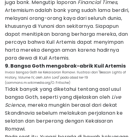
juga bank. Mengutip laporan
Financial Times
,
Artemisium adalah bank yang sudah lama berdiri,
melayani orang-orang kaya dari seluruh dunia,
khususnya di Yunani dan sekitarnya. Siapapun
dapat menitipkan barang berharga mereka, dan
percaya bahwa Kuil Artemis dapat menyimpan
harta mereka dengan aman karena hadirnya
para dewa di Kuil Artemis.
9. Bangsa Goth mengobrak-abrik Kuil Artemis
Invasi bangsa Goth ke Kekaisaran Romawi. Ilustrasi dari "Beacon Lights of
History, Volume IV, oleh John Lord" pada abad ke-19
(commons.m.wikimedia.org/O. Fritsche)
Tidak banyak yang diketahui tentang asal usul
bangsa Goth, seperti yang dijelaskan oleh
Live
Science
, mereka mungkin berasal dari dekat
Skandinavia sebelum melakukan perjalanan ke
selatan dan berperang dengan Kekaisaran
Romawi.
Pada saat itu, Yunani berada di bawah kekuasaan