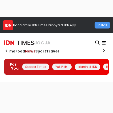
Baca artikel
IDN Times
lainnya di IDN App
Install
JOGJA
Home
Food
News
Sport
Travel
For
Soccer Times
Yuk Pilih !
Iklanin di IDN
INSI
You