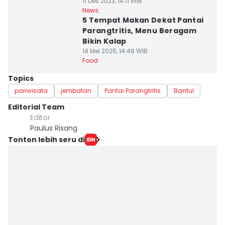
11 Des 2023, 14:11 WIB
News
5 Tempat Makan Dekat Pantai
Parangtritis, Menu Beragam
Bikin Kalap
14 Mei 2025, 14:49 WIB
Food
Topics
pariwisata
jembatan
Pantai Parangtritis
Bantul
Editorial Team
Editor
Paulus Risang
Tonton lebih seru di