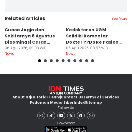
Related Articles
See More
Cuaca Jogja dan
Kedokteran UGM
R
Sekitarnya 6 Agustus
Selidiki Komentar
Tr
Didominasi Cerah
Dokter PPDS ke Pasien
P
Berawan
06 Agu 2026, 09:03 WIB
BPJS di Medsos
06 Agu 2026, 08:57 WIB
P
05
News
News
Ne
About Us
Editorial Team
Contact Us
Terms of Services
Pedoman Media Siber
Index
Sitemap
Follow Us
Download