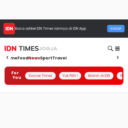
Baca artikel
IDN Times
lainnya di IDN App
Install
JOGJA
Home
Food
News
Sport
Travel
For
Soccer Times
Yuk Pilih !
Iklanin di IDN
INSI
You