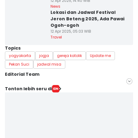
12 Apr 2025, 14:40 WIB
News
Lokasi dan Jadwal Festival
Jeron Beteng 2025, Ada Pawai
Ogoh-ogoh
12 Apr 2025, 05:03 WIB
Travel
Topics
yogyakarta
jogja
gereja katolik
Update me
Pekan Suci
jadwal misa
Editorial Team
Editor
Tonton lebih seru di
Dyar Ayu
Editor
Paulus Risang