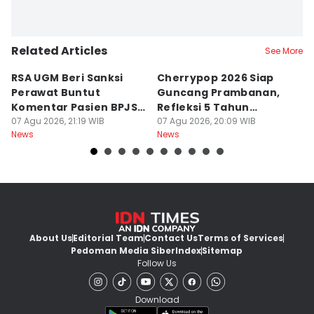
Related Articles
See More
RSA UGM Beri Sanksi
Cherrypop 2026 Siap
K
Perawat Buntut
Guncang Prambanan,
K
Komentar Pasien BPJS
Refleksi 5 Tahun
B
di Medsos
07 Agu 2026, 21:19 WIB
Perjalanan
07 Agu 2026, 20:09 WIB
J
07
News
News
Ne
About Us
Editorial Team
Contact Us
Terms of Services
Pedoman Media Siber
Index
Sitemap
Follow Us
Download