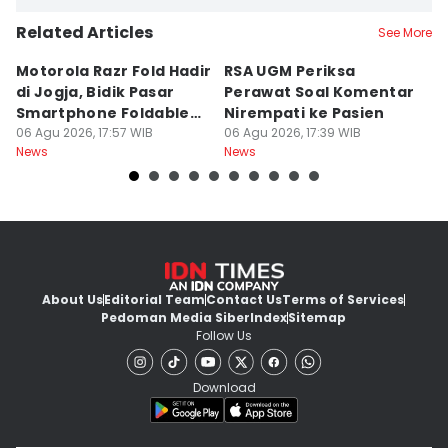
Related Articles
See More
Motorola Razr Fold Hadir
RSA UGM Periksa
A
di Jogja, Bidik Pasar
Perawat Soal Komentar
L
Smartphone Foldable
Nirempati ke Pasien
P
Premium
06 Agu 2026, 17:57 WIB
06 Agu 2026, 17:39 WIB
E
06
News
News
Ne
About Us
Editorial Team
Contact Us
Terms of Services
Pedoman Media Siber
Index
Sitemap
Follow Us
Download