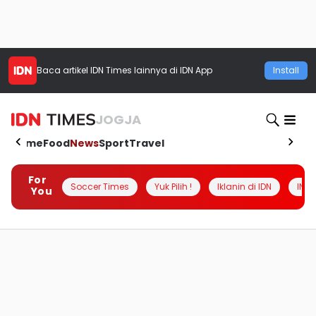
Baca artikel
IDN Times
lainnya di IDN App
Install
JOGJA
Home
Food
News
Sport
Travel
For
Soccer Times
Yuk Pilih !
Iklanin di IDN
INSI
You