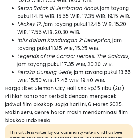
15.45 WIB, 17.25 WIB, 19.05 WIB.
Setan Botak di Jembatan Ancol,
jam tayang
pukul 14.15 WIB, 15.55 WIB, 17.35 WIB, 19.15 WIB.
Mickey 17, j
am tayang pukul 12.45 WIB, 15.20
WIB, 17.55 WIB, 20.30 WIB.
Iblis dalam Kandungan 2: Deception,
jam
tayang pukul 13.15 WIB, 15.25 WIB.
Legends of the Condor Heroes: The Gallants,
jam tayang pukul 17.35 WIB, 20.20 WIB.
Petaka Gunung Gede,
jam tayang pukul 13.55
WIB, 15.50 WIB, 17.45 WIB, 19.40 WIB.
Harga tiket Sleman City Hall XXI: Rp35 ribu (2D)
Pilihlah tontonan terbaik dengan mengecek
jadwal film bioskop Jogja hari ini, 6 Maret 2025.
Makin seru, genre horor masih mendominasi film
bioskop Indonesia.
This article is written by our community writers and has been