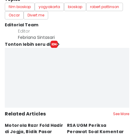
film bioskop
yogyakarta
bioskop
robert pattinson
Oscar
Divert me
Editorial Team
Editor
Febriana Sintasari
Tonton lebih seru di
Related Articles
See More
Motorola Razr Fold Hadir
RSA UGM Periksa
A
di Jogja, Bidik Pasar
Perawat Soal Komentar
L