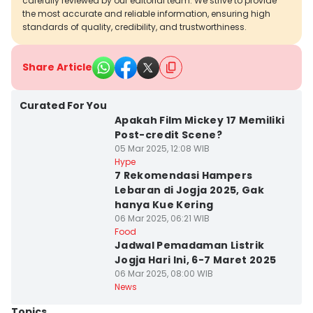
carefully reviewed by our editorial team. We strive to provide
the most accurate and reliable information, ensuring high
standards of quality, credibility, and trustworthiness.
Share Article
Curated For You
Apakah Film Mickey 17 Memiliki
Post-credit Scene?
05 Mar 2025, 12:08 WIB
Hype
7 Rekomendasi Hampers
Lebaran di Jogja 2025, Gak
hanya Kue Kering
06 Mar 2025, 06:21 WIB
Food
Jadwal Pemadaman Listrik
Jogja Hari Ini, 6-7 Maret 2025
06 Mar 2025, 08:00 WIB
News
Topics