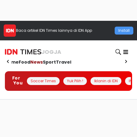
Baca artikel
IDN Times
lainnya di IDN App
Install
JOGJA
Home
Food
News
Sport
Travel
For
Soccer Times
Yuk Pilih !
Iklanin di IDN
INSI
You