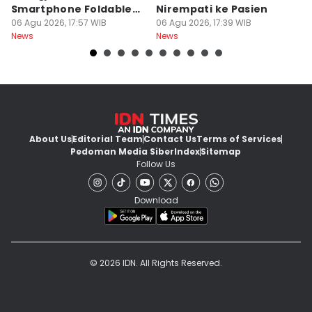
Smartphone Foldable
Nirempati ke Pasien
P
Premium
06 Agu 2026, 17:57 WIB
06 Agu 2026, 17:39 WIB
E
06
News
News
Ne
About Us
Editorial Team
Contact Us
Terms of Services
Pedoman Media Siber
Index
Sitemap
Follow Us
Download
© 2026 IDN. All Rights Reserved.