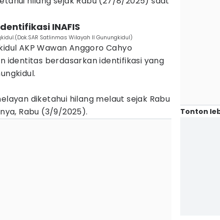
etahui hilang sejak Rabu (27/8/2025) saat
dentifikasi INAFIS
gkidul.(Dok.SAR Satlinmas Wilayah II Gunungkidul)
ngkidul AKP Wawan Anggoro Cahyo
dentitas berdasarkan identifikasi yang
ungkidul.
nelayan diketahui hilang melaut sejak Rabu
rnya, Rabu (3/9/2025).
Tonton leb