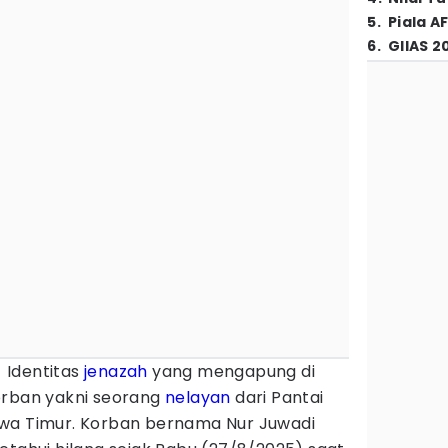
5
.
Piala A
6
.
GIIAS 2
 Identitas
jenazah
yang mengapung di
orban yakni seorang
nelayan
dari Pantai
awa Timur. Korban bernama Nur Juwadi