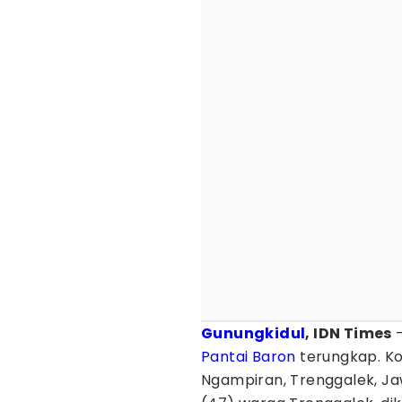
Gunungkidul
, IDN Times
-
Pantai Baron
terungkap. K
Ngampiran, Trenggalek, J