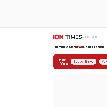
JOGJA
Home
Food
News
Sport
Travel
For
Soccer Times
Yuk 
You