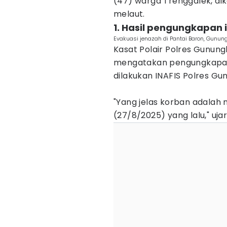
(47) warga Trenggalek, dik
melaut.
‎1. Hasil pengungkapan i
Evakuasi jenazah di Pantai Baron, Gunun
Kasat Polair Polres Gunu
mengatakan pengungkapan i
dilakukan INAFIS Polres Gun
‎"Yang jelas korban adalah 
(27/8/2025) yang lalu," uja