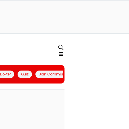
l Dokter
Quiz
Join Community