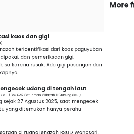
More 
kasi kaos dan gigi
a)
zah teridentifikasi dari kaos paguyuban
dipakai, dan pemeriksaan gigi.
ak bisa karena rusak. Ada gigi pasangan dan
kapnya.
 mengecek udang di tengah laut
gkidul.(Dok.SAR Satlinmas Wilayah II Gunungkidul)
g sejak 27 Agustus 2025, saat mengecek
 itu yang ditemukan hanya perahu
asaraan di ruang jenazah RSUD Wonosari,