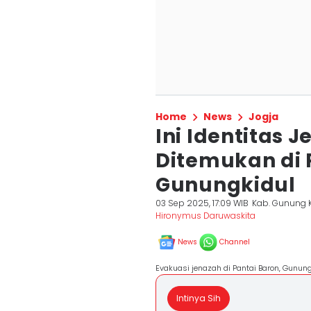
Home
News
Jogja
Ini Identitas 
Ditemukan di 
Gunungkidul
03 Sep 2025, 17:09 WIB
Kab. Gunung K
Hironymus Daruwaskita
News
Channel
Evakuasi jenazah di Pantai Baron, Gunun
Intinya Sih