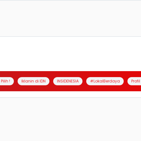
Pilih !
Iklanin di IDN
INSIDENESIA
#LokalBerdaya
Profi