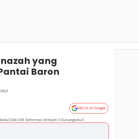
Jenazah yang
Pantai Baron
idul
Add Us on Google
gkidul.(Dok.SAR Satlinmas Wilayah II Gunungkidul)