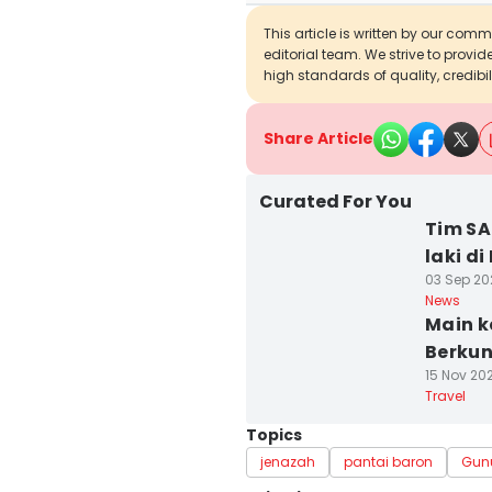
This article is written by our com
editorial team. We strive to provi
high standards of quality, credibil
Share Article
Curated For You
Tim SA
laki d
03 Sep 20
News
Main k
Berkun
15 Nov 202
Travel
Topics
jenazah
pantai baron
Gun