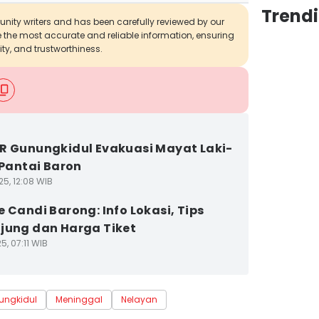
Trend
munity writers and has been carefully reviewed by our
de the most accurate and reliable information, ensuring
ity, and trustworthiness.
R Gunungkidul Evakuasi Mayat Laki-
i Pantai Baron
25, 12:08 WIB
e Candi Barong: Info Lokasi, Tips
jung dan Harga Tiket
5, 07:11 WIB
ungkidul
Meninggal
Nelayan