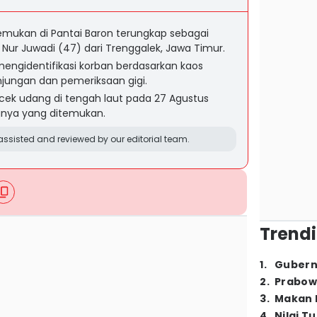
temukan di Pantai Baron terungkap sebagai
ur Juwadi (47) dari Trenggalek, Jawa Timur.
mengidentifikasi korban berdasarkan kaos
jungan dan pemeriksaan gigi.
cek udang di tengah laut pada 27 Agustus
gnya yang ditemukan.
ssisted and reviewed by our editorial team.
Trendi
1
.
Gubern
2
.
Prabow
3
.
Makan B
4
.
Nilai T