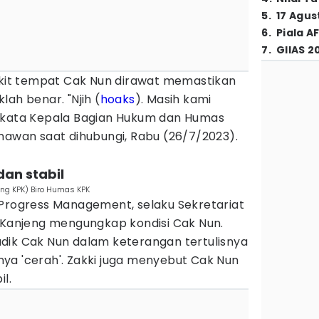
5
.
17 Agus
6
.
Piala A
7
.
GIIAS 2
sakit tempat Cak Nun dirawat memastikan
ah benar. "Njih (
hoaks
). Masih kami
" kata Kepala Bagian Hukum dan Humas
mawan saat dihubungi, Rabu (26/7/2023).
dan stabil
ung KPK) Biro Humas KPK
 Progress Management, selaku Sekretariat
i Kanjeng mengungkap kondisi Cak Nun.
dik Cak Nun dalam keterangan tertulisnya
ya 'cerah'. Zakki juga menyebut Cak Nun
l.