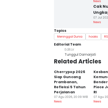
News
Cak Nu
Ungkap
07 Jul 202
News
Topics
Meninggal Dunia
hoaks
RS
Editorial Team
Editor
Tunggul Damarjati
Related Articles
Cherrypop 2026
Kesban
Siap Guncang
Kemunc
Prambanan,
Bender
Refleksi 5 Tahun
Piece J
Perjalanan
RI
07 Agu 2026, 20:09 WIB
07 Agu 20
News
News