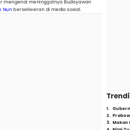
r mengenai meninggalnya Budayawan
k Nun
berseliweran di media sosial.
Trendi
1
.
Gubern
2
.
Prabow
3
.
Makan B
4
.
Nilai T