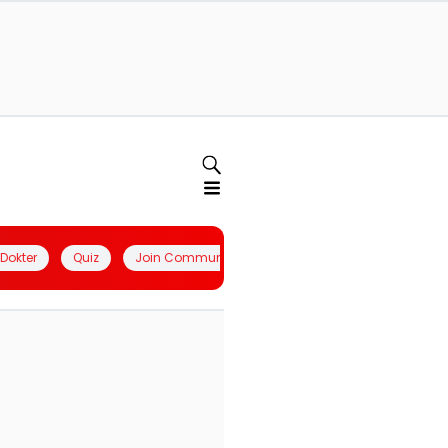
l Dokter
Quiz
Join Community