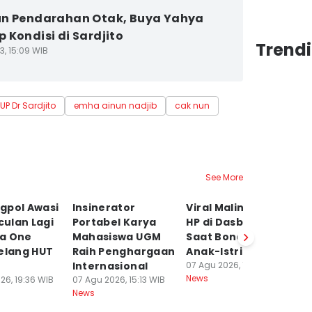
n Pendarahan Otak, Buya Yahya
 Kondisi di Sardjito
Trend
3, 15:09 WIB
UP Dr Sardjito
emha ainun nadjib
cak nun
See More
gpol Awasi
Insinerator
Viral Maling Gasak
Mo
ulan Lagi
Portabel Karya
HP di Dasbor Motor
Ha
a One
Mahasiswa UGM
Saat Bonceng
Bi
elang HUT
Raih Penghargaan
Anak-Istri
S
Internasional
07 Agu 2026, 14:18 WIB
F
News
26, 19:36 WIB
07 Agu 2026, 15:13 WIB
06
News
Ne