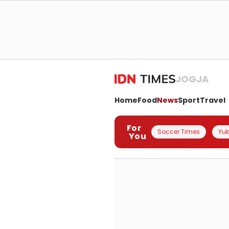
JOGJA
Home
Food
News
Sport
Travel
For
Soccer Times
Yuk 
You