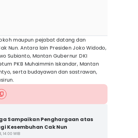
 tokoh maupun pejabat datang dan
 Nun. Antara lain Presiden Joko Widodo,
wo Subianto, Mantan Gubernur DKI
Ketum PKB Muhaimmin Iskandar, Mantan
ntyo, serta budayawan dan sastrawan,
sirun.
rga Sampaikan Penghargaan atas
agi Kesembuhan Cak Nun
3, 14:00 WIB