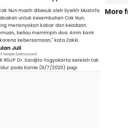
More 
i Cak Nun masih dibesuk oleh Syeikh Mustofa
doakan untuk kesembuhan Cak Nun.
ling menanyakan kabar dan keadaan.
rtemuan, beliau memimpin doa. Amin kami
arena kebersamaan," kata Zakki.
lan Juli
S Sardjito (caknun.com)
i RSUP Dr. Sardjito Yogyakarta setelah tak
tidur pada Kamis (6/7/2023) pagi.