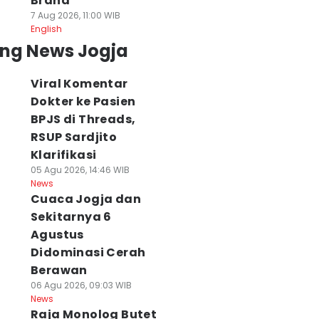
Brand
7 Aug 2026, 11:00 WIB
English
ing News Jogja
Viral Komentar
Dokter ke Pasien
BPJS di Threads,
RSUP Sardjito
Klarifikasi
05 Agu 2026, 14:46 WIB
News
Cuaca Jogja dan
torola Razr Fold
RSA UGM Periksa
Asuransi Didoro
Sekitarnya 6
dir di Jogja,
Perawat Soal
Lindungi UMKM,
Agustus
dik Pasar
Komentar
Pemerintah
Didominasi Cerah
martphone
Nirempati ke
Siapkan Ekosist
Berawan
oldable Premium
Pasien
Pendukung
06 Agu 2026, 09:03 WIB
 Agu 2026, 17:57 WIB
06 Agu 2026, 17:39 WIB
06 Agu 2026, 16:33 WIB
News
ws
News
News
Raja Monolog Butet