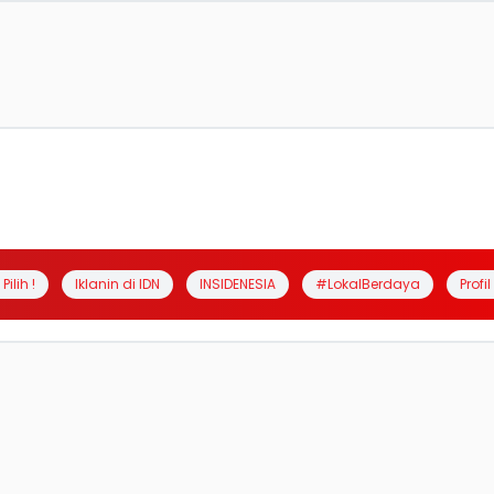
Pilih !
Iklanin di IDN
INSIDENESIA
#LokalBerdaya
Profi