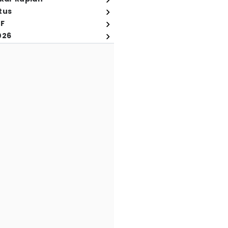
tus
FF
026