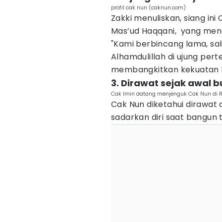
profil cak nun (caknun.com)
Zakki menuliskan, siang in
Mas’ud Haqqani, yang men
"Kami berbincang lama, sa
Alhamdulillah di ujung pe
membangkitkan kekuatan k
3. Dirawat sejak awal bu
Cak Imin datang menjenguk Cak Nun di R
Cak Nun diketahui dirawat d
sadarkan diri saat bangun 