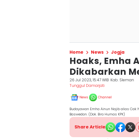
Home
News
Jogja
Hoaks, Emha A
Dikabarkan M
26 Jul 2023, 15:47 WIB
Kab. Sleman
Tunggul Damarjati
News
Channel
Budayawan Emha Ainun Najib alias Cak N
Baswedan. (Dok. Biro Humas KPK)
Share Article