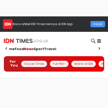
Baca artikel
IDN Times
lainnya di IDN App
Install
JOGJA
Home
Food
News
Sport
Travel
For
Soccer Times
Yuk Pilih !
Iklanin di IDN
INSI
You