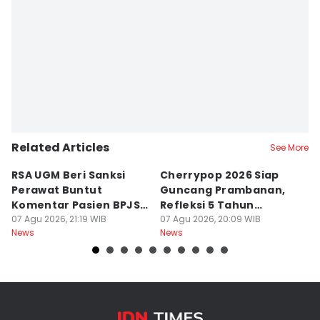
Related Articles
See More
RSA UGM Beri Sanksi
Cherrypop 2026 Siap
K
Perawat Buntut
Guncang Prambanan,
K
Komentar Pasien BPJS
Refleksi 5 Tahun
B
di Medsos
07 Agu 2026, 21:19 WIB
Perjalanan
07 Agu 2026, 20:09 WIB
J
07
News
News
Ne